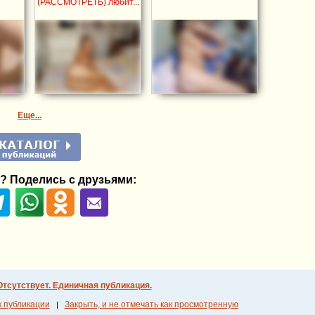
(РАССМОТРЕТЬ) любит...
Еще...
? Поделись с друзьями:
Отсутствует. Единичная публикация.
к публикации
Закрыть, и не отмечать как просмотренную
|