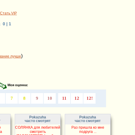
Стать VIP
0 | 1
:
)
вание лучше
Моя оценка:
6
7
8
9
10
11
12
12!
Pokazuha
Pokazuha
т
часто смотрят
часто смотрят
е
СОЛЯНКА для любителей
Раз пришла ко мне
за
смотреть
подруга ...