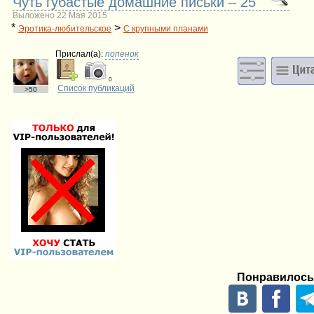
Чуть губастые домашние письки – 25
Выложено 22 Мая 2015
*
>
Эротика-любительское
С крупными планами
Прислал(a):
попенок
0
Список публикаций
>50
Понравилось