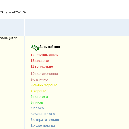
cfm?key_or=1257574
бликаций по
12! с изюминкой
12 шедевр
11 гениально
10 великолепно
9 отлично
8 очень хорошо
7 хорошо
6 неплохо
5 никак
4 плохо
3 очень плохо
2 отвратительно
1 хуже некуда