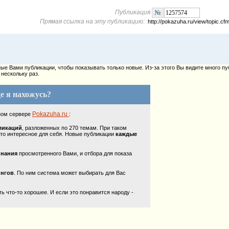
Публикация
Прямая ссылка на эту публикацию:
http://pokazuha.ru/view/topic.
е Вами публикации, чтобы показывать только новые. Из-за этого Вы видите много пу
нескольку раз.
е я нахожусь?
Pokazuha.ru
ном сервере
:
ликаций
, разложенных по 270 темам. При таком
то интересное для себя. Новые публикации
каждые
инания
просмотренного Вами, и отбора для показа
ингов
. По ним система может выбирать для Вас
 что-то хорошее. И если это понравится народу -