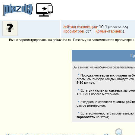
10.1
Рейтинг публикации
:
(голосов: 55)
Просмотров
Комментариев:
: 637
1
Вы не зарегистрированы на pokazuha.ru. Поэтому не запоминаются просмотренны
Гд
Вы сейчас на необычном развлекатель
Порядка
четверти миллиона пуб
огромном выборе каждый найдет что-
5-10 минут
;
Есть
уникальная система запом
ТОЛЬКО нового материала;
Ежедневно ставятся
тысячи рейт
самое интересное;
Есть возможность самому выложить
заработать
на этом;