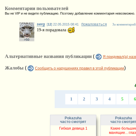
Комментарии пользователей
Вы не VIP и не видите публикацию. Поэтому добавление комментария невозможно.
serg
[
12
] 22.05.2015 08:41
Пожаловаться
За комментарий
19-я порадовала
>50
Альтернативные названия публикации
(
Я придумал(а) наз
Жалобы
(
)
Сообщить о нарушениях правил в этой публикации
1
2
3
4
5
Pokazuha
Pokazuha
часто смотрят
часто смотря
Гибкая девица 1
Какие больши
манящие... гла