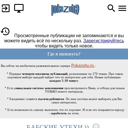
Просмотренные публикации не запоминаются и вы
можете видеть всё по нескольку раз.
Зарегистрируйтесь
чтобы видеть только новое.
Где я нахожусь?
Pokazuha.ru
Вы сейчас на необычном развлекательном сервере
:
Порядка
четверти миллиона публикаций
, разложенных по 270 темам. При таком
огромном выборе каждый найдет что-то интересное для себя. Новые публикации
каждые 5-10 минут
;
Есть
уникальная система запоминания
просмотренного Вами, и отбора для показа
ТОЛЬКО нового материала;
Ежедневно ставятся
тысячи рейтингов
. По ним система может выбирать для Вас
самое интересное;
Есть возможность самому выложить что-то хорошее. И если это понравится народу
-
заработать
на этом;
БАБСКИЕ УТЕХИ ))