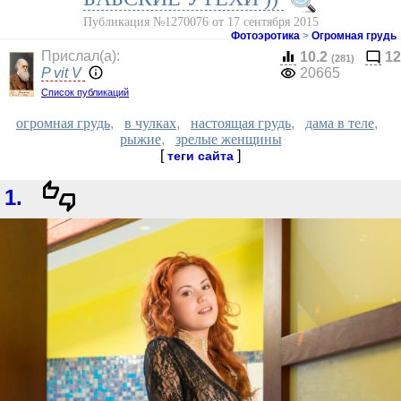
Публикация №1270076 от 17 сентября 2015
Фотоэротика
>
Огромная грудь
Прислал(a):
10.2
12
(281)
P vit V
20665
Список публикаций
огромная грудь
,
в чулках
,
настоящая грудь
,
дама в теле
,
рыжие
,
зрелые женщины
[
]
теги сайта
1.