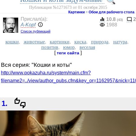
Публикация №1271673 от 01 октября 2015
Картинки
>
Обои для рабочего стола
Прислал(a):
10.8
2
(43)
A-Kopf
1988
Список публикаций
кошки
,
животные
,
картинки
,
киска
,
природа
,
натура
,
позитив
,
юмор
,
веселая
[
]
теги сайта
Вся серия: "Кошки и коты"
http://www.pokazuha.ru/system/main.cfm?
filename2=../view/author_pubs.cfm&key_or=1162957&nick=1
1.