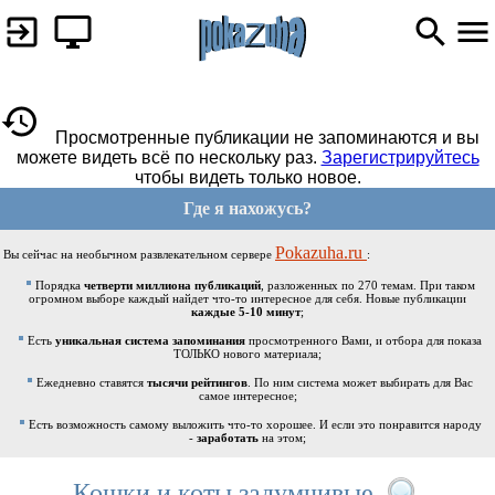
Просмотренные публикации не запоминаются и вы
можете видеть всё по нескольку раз.
Зарегистрируйтесь
чтобы видеть только новое.
Где я нахожусь?
Pokazuha.ru
Вы сейчас на необычном развлекательном сервере
:
Порядка
четверти миллиона публикаций
, разложенных по 270 темам. При таком
огромном выборе каждый найдет что-то интересное для себя. Новые публикации
каждые 5-10 минут
;
Есть
уникальная система запоминания
просмотренного Вами, и отбора для показа
ТОЛЬКО нового материала;
Ежедневно ставятся
тысячи рейтингов
. По ним система может выбирать для Вас
самое интересное;
Есть возможность самому выложить что-то хорошее. И если это понравится народу
-
заработать
на этом;
Кошки и коты задумчивые