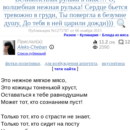
волшебная нежная рулька! Сердце бьется
тревожно в груди, Ты повергла в безумие
душу, До тебя в ней царили дожди)))
Публикация №1275787 от 06 ноября 2015
Разное
>
Кулинария
>
Блюда из мяса
Прислал(a):
11.2
12
(34)
Aleks-Cheban
2090
Список публикаций
фотки-позитивки
,
для возбуждения аппетита
,
вкуснятина
[
]
теги сайта
Это нежное мягкое мясо,
Это кожицы тоненькой хруст,
Оставаться к тебе равнодушным
Может тот, кто сознанием пуст!
Только тот, кто о страсти не знает,
Только тот, кто сидит на посту