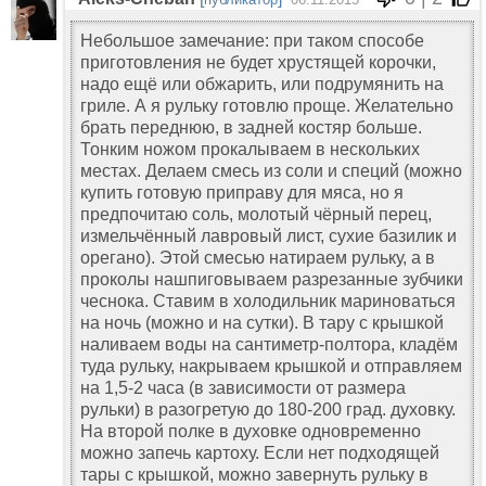
Небольшое замечание: при таком способе
приготовления не будет хрустящей корочки,
надо ещё или обжарить, или подрумянить на
гриле. А я рульку готовлю проще. Желательно
брать переднюю, в задней костяр больше.
Тонким ножом прокалываем в нескольких
местах. Делаем смесь из соли и специй (можно
купить готовую приправу для мяса, но я
предпочитаю соль, молотый чёрный перец,
измельчённый лавровый лист, сухие базилик и
орегано). Этой смесью натираем рульку, а в
проколы нашпиговываем разрезанные зубчики
чеснока. Ставим в холодильник мариноваться
на ночь (можно и на сутки). В тару с крышкой
наливаем воды на сантиметр-полтора, кладём
туда рульку, накрываем крышкой и отправляем
на 1,5-2 часа (в зависимости от размера
рульки) в разогретую до 180-200 град. духовку.
На второй полке в духовке одновременно
можно запечь картоху. Если нет подходящей
тары с крышкой, можно завернуть рульку в