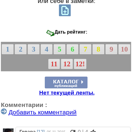
или себе в заметки:
Дать рейтинг:
1
2
3
4
5
6
7
8
9
10
11
12
12!
Нет текущей ленты.
Комментарии :
Добавить комментарий
0 | 4
Гевара
[12]