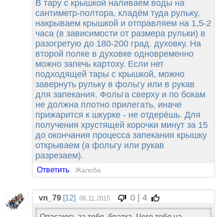
В тару с крышкой наливаем воды на
сантиметр-полтора, кладём туда рульку,
накрываем крышкой и отправляем на 1,5-2
часа (в зависимости от размера рульки) в
разогретую до 180-200 град. духовку. На
второй полке в духовке одновременно
можно запечь картоху. Если нет
подходящей тары с крышкой, можно
завернуть рульку в фольгу или в рукав
для запекания. Фольга сверху и по бокам
не должна плотно прилегать, иначе
прижарится к шкурке - не отдерёшь. Для
получения хрустящей корочки минут за 15
до окончания процесса запекания крышку
открываем (а фольгу или рукав
разрезаем).
Ответить
Жалоба
0 | 4
vn_79
[12]
06.11.2015
Опасаюсь за тебя, братка. Чего тебя на