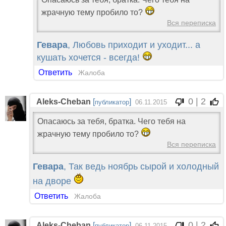
жрачную тему пробило то?
Вся переписка
Гевара
, Любовь приходит и уходит... а
кушать хочется - всегда!
Ответить
Жалоба
0 | 2
Aleks-Cheban
[
]
публикатор
06.11.2015
Опасаюсь за тебя, братка. Чего тебя на
жрачную тему пробило то?
Вся переписка
Гевара
, Так ведь ноябрь сырой и холодный
на дворе
Ответить
Жалоба
0 | 2
Aleks-Cheban
[
]
публикатор
06.11.2015