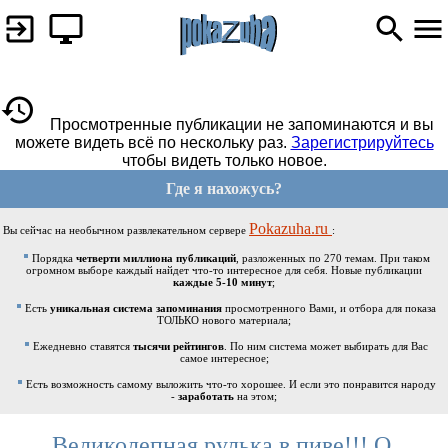
Просмотренные публикации не запоминаются и вы
можете видеть всё по нескольку раз.
Зарегистрируйтесь
чтобы видеть только новое.
Где я нахожусь?
Pokazuha.ru
Вы сейчас на необычном развлекательном сервере
:
Порядка
четверти миллиона публикаций
, разложенных по 270 темам. При таком
огромном выборе каждый найдет что-то интересное для себя. Новые публикации
каждые 5-10 минут
;
Есть
уникальная система запоминания
просмотренного Вами, и отбора для показа
ТОЛЬКО нового материала;
Ежедневно ставятся
тысячи рейтингов
. По ним система может выбирать для Вас
самое интересное;
Есть возможность самому выложить что-то хорошее. И если это понравится народу
-
заработать
на этом;
Великолепная рулька в пиве!!! О,