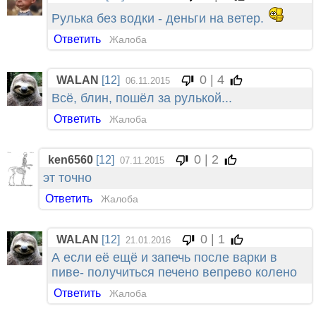
Рулька без водки - деньги на ветер.
Ответить
Жалоба
0 | 4
WALAN
[12]
06.11.2015
Всё, блин, пошёл за рулькой...
Ответить
Жалоба
0 | 2
ken6560
[12]
07.11.2015
эт точно
Ответить
Жалоба
0 | 1
WALAN
[12]
21.01.2016
А если её ещё и запечь после варки в
пиве- получиться печено вепрево колено
Ответить
Жалоба