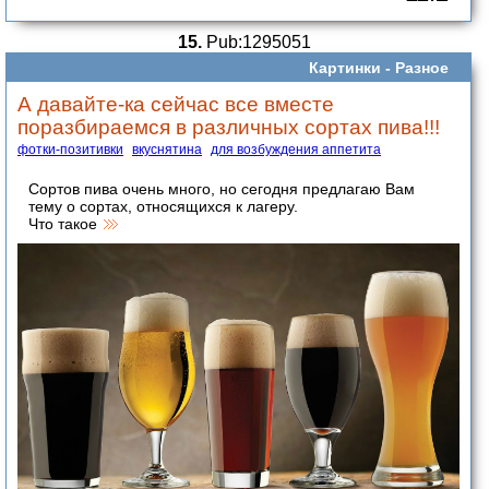
15.
Pub:1295051
Картинки -
Разное
А давайте-ка сейчас все вместе
поразбираемся в различных сортах пива!!!
фотки-позитивки
вкуснятина
для возбуждения аппетита
Сортов пива очень много, но сегодня предлагаю Вам
тему о сортах, относящихся к лагеру.
Что такое