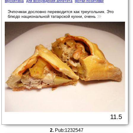
вкуснятина
для возбуждения аппетита
фотки-позитивки
Эчпочмак дословно переводится как треугольник. Это
блюдо национальной татарской кухни, очень
11.5
2.
Pub:1232547