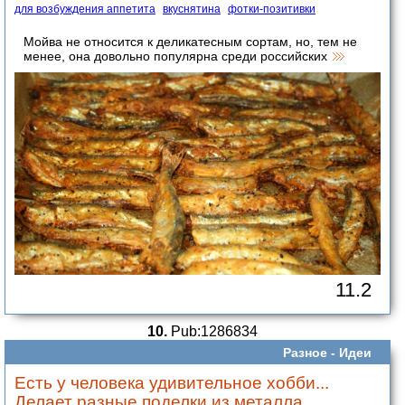
для возбуждения аппетита
вкуснятина
фотки-позитивки
Мойва не относится к деликатесным сортам, но, тем не
менее, она довольно популярна среди российских
11.2
10.
Pub:1286834
Разное -
Идеи
Есть у человека удивительное хобби...
Делает разные поделки из металла