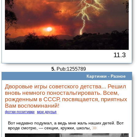
11.3
5.
Pub:1255789
Картинки -
Разное
Дворовые игры советского детства... Решил
вновь немного поностальгировать. Всем,
рожденным в СССР, посвящается, приятных
Вам воспоминаний!
фотки-позитивки
мои друзья
Вот недавно подумал, а ведь мне жаль наших детей. Вот
вроде смотрю, — секции, кружки, школы,