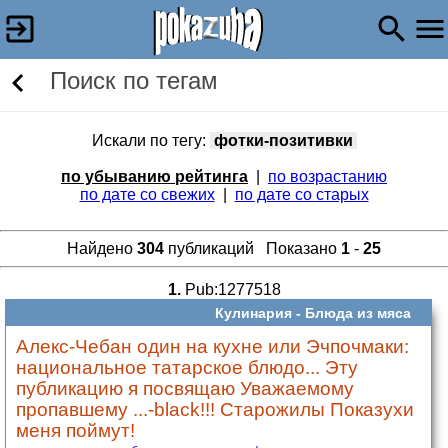
Поиск по тегам
Искали по тегу:
фотки-позитивки
по убыванию рейтинга
|
по возрастанию
по дате со свежих
|
по дате со старых
Найдено
304
публикаций Показано
1
-
25
1.
Pub:1277518
Кулинария -
Блюда из мяса
Алекс-Чебан один на кухне или Эчпочмаки:
национальное татарское блюдо... Эту
публикацию я посвящаю Уважаемому
пропавшему ...-black!!! Старожилы Показухи
меня поймут!