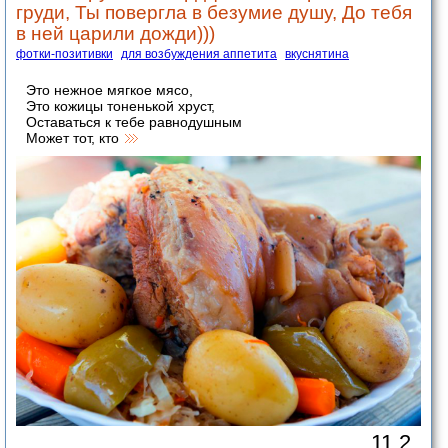
груди, Ты повергла в безумие душу, До тебя
в ней царили дожди)))
фотки-позитивки
для возбуждения аппетита
вкуснятина
Это нежное мягкое мясо,
Это кожицы тоненькой хруст,
Оставаться к тебе равнодушным
Может тот, кто
11.2