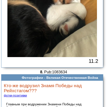
11.2
8.
Pub:1083634
Фотографии -
Великая Отечественная Война
Кто-же водрузил Знамя Победы над
Рейхстагом???
фотки-позитивки
Главным при водружении Знамени Победы над