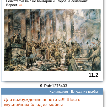
Рейхстагом был не Кантария и Егоров, а лейтенант
Берест,
11.2
9.
Pub:1276403
Кулинария -
Блюда из рыбы
Для возбуждения аппетита!!! Шесть
вкуснейших блюд из мойвы