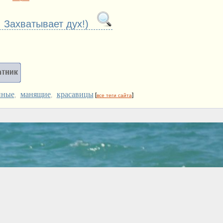
 Захватывает дух!)
нные
манящие
красавицы
,
,
[
]
все теги сайта