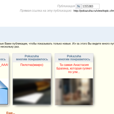
Публикация
Прямая ссылка на эту публикацию:
http://pokazuha.ru/view/topic.
е Вами публикации, чтобы показывать только новые. Из-за этого Вы видите много пу
нескольку раз.
Pokazuha
Pokazuha
лось
многим понравилось
многим понравилось
_ААА!
Пилотка(макро)
Та самая Анастасия
Брагина, которая гуляет
по ули...
Еще...