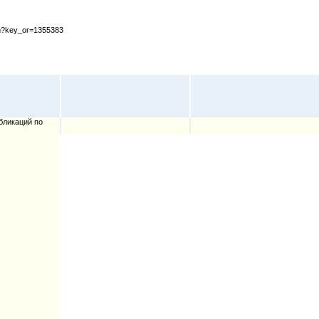
cfm?key_or=1355383
бликаций по