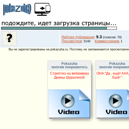
9.3
Рейтинг публикации
:
(голосов: 70)
Просмотров
Комментариев:
: 3140
1
Вы не зарегистрированы на pokazuha.ru. Поэтому не запоминаются просмотренны
Pokazuha
Pokazuha
многим понравилось
многим понрави
Стриптиз на вебкамеру
ОНА:"Да , ещё! ААА
Дианы Шурыгиной
Ешё! "