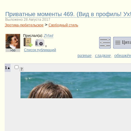
Приватные моменты 469. (Вид в профиль! Ух!
Выложено 28 Августа 2017
>
Эротика-любительское
Свободный стиль
Прислал(a):
ZVlad
0
Список публикаций
>50
разные
сладкие
обнажё
,
,
1▲