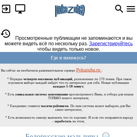
Просмотренные публикации не запоминаются и вы
можете видеть всё по нескольку раз.
Зарегистрируйтесь
чтобы видеть только новое.
Где я нахожусь?
Pokazuha.ru
Вы сейчас на необычном развлекательном сервере
:
Порядка
четверти миллиона публикаций
, разложенных по 270 темам. При таком
огромном выборе каждый найдет что-то интересное для себя. Новые публикации
каждые 5-10 минут
;
Есть
уникальная система запоминания
просмотренного Вами, и отбора для показа
ТОЛЬКО нового материала;
Ежедневно ставятся
тысячи рейтингов
. По ним система может выбирать для Вас
самое интересное;
Есть возможность самому выложить что-то хорошее. И если это понравится народу
-
заработать
на этом;
Белорусские мальдивы