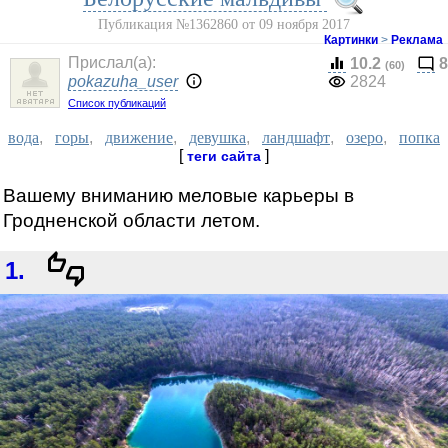
Публикация №1362860 от 09 ноября 2017
Картинки
>
Реклама
Прислал(a):
10.2
8
(60)
pokazuha_user
2824
Список публикаций
вода
,
горы
,
движение
,
девушка
,
ландшафт
,
озеро
,
попка
[
]
теги сайта
Вашему вниманию меловые карьеры в
Гродненской области летом.
1.