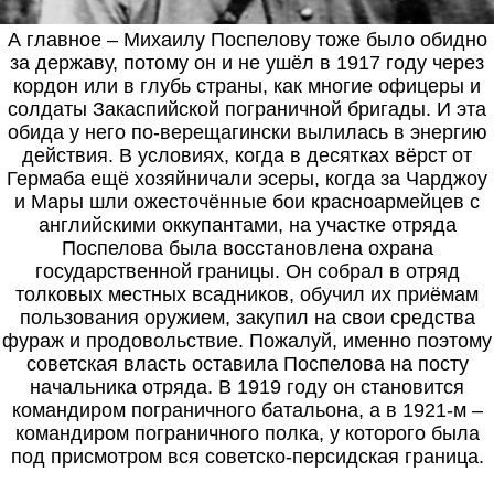
А главное – Михаилу Поспелову тоже было обидно
за державу, потому он и не ушёл в 1917 году через
кордон или в глубь страны, как многие офицеры и
солдаты Закаспийской пограничной бригады. И эта
обида у него по-верещагински вылилась в энергию
действия. В условиях, когда в десятках вёрст от
Гермаба ещё хозяйничали эсеры, когда за Чарджоу
и Мары шли ожесточённые бои красноармейцев с
английскими оккупантами, на участке отряда
Поспелова была восстановлена охрана
государственной границы. Он собрал в отряд
толковых местных всадников, обучил их приёмам
пользования оружием, закупил на свои средства
фураж и продовольствие. Пожалуй, именно поэтому
советская власть оставила Поспелова на посту
начальника отряда. В 1919 году он становится
командиром пограничного батальона, а в 1921-м –
командиром пограничного полка, у которого была
под присмотром вся советско-персидская граница.