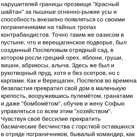
нарушителей границы прозвище "Красный
шайтан" за пышные огненно-рыжие усы и
способность внезапно появляться со своими
пограничниками на тайных тропах
контрабандистов. Точно таким же оазисом в
пустыне, что и верещагинское подворье, был
созданный Поспеловым отрядный сад, в
котором росли грецкий орех, яблони, груши,
вишни, абрикосы, алыча. Здесь же был и
рукотворный пруд, хотя и без осетров, но с
карпами. Как и Верещагин, Поспелов во времена
безвластия превратил свой дом в маленькую
крепость, вооружившись пулемётом, гранатами
и даже "бомбомётом", обучив и жену Софью
управляться со всем этим "хозяйством".
Чувствуя своё бессилие прекратить
басмаческие бесчинства с горсткой оставшихся
в отряде пограничников, бывалый командир, как