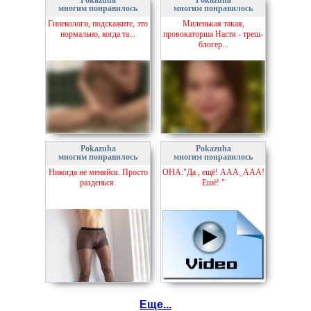
Pokazuha
Pokazuha
многим понравилось
многим понравилось
Гинекологи, подскажите, это
Миленькая такая,
нормально, когда та...
провокаторша Настя - треш-
блогер...
Pokazuha
Pokazuha
многим понравилось
многим понравилось
Никогда не меняйся. Просто
ОНА:"Да , ещё! ААА_ААА!
разденься.
Ешё! "
Еще...