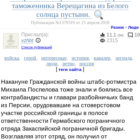
таможенника Верещагина из Белого
солнца пустыни.
Публикация №1379319 от 23 апреля 2018
Разное
>
Люди
Прислал(a):
11.1
10
(94)
vzhbt
2315
Список публикаций
войска
,
герой
,
интересные
,
история
,
кавалер
,
легенда
,
люди
,
ретро
,
россия
[
]
теги сайта
Накануне Гражданской войны штабс-ротмистра
Михаила Поспелова тоже знали и боялись все
контрабандисты и главари разбойничьих банд
из Персии, орудовавшие на стоверстовом
участке российской границы в полосе
ответственности Гермабского пограничного
отряда Закаспийской пограничной бригады.
Возглавляя этот отряд, он получил от