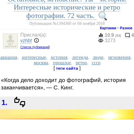
Интересные исторические и ретро
фотографии. 72 часть.
Публикация №1394300 от 04 ноября 2018
Картинки
>
Разное
Прислал(a):
10.9
4
(93)
vzhbt
3273
Список публикаций
авиация
,
интересные
,
история
,
легенда
,
люди
,
мгновения
,
москва
,
прошлое
,
ретро
,
ссср
[
]
теги сайта
«Когда дело доходит до фотографий, история
заканчивается», — С. Кинг.
1.