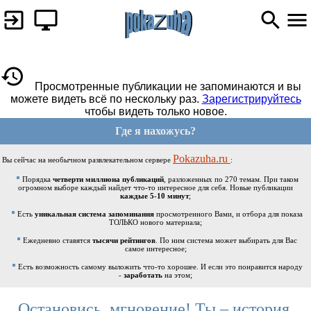
Просмотренные публикации не запоминаются и вы
можете видеть всё по нескольку раз.
Зарегистрируйтесь
чтобы видеть только новое.
Где я нахожусь?
Pokazuha.ru
Вы сейчас на необычном развлекательном сервере
:
Порядка
четверти миллиона публикаций
, разложенных по 270 темам. При таком
огромном выборе каждый найдет что-то интересное для себя. Новые публикации
каждые 5-10 минут
;
Есть
уникальная система запоминания
просмотренного Вами, и отбора для показа
ТОЛЬКО нового материала;
Ежедневно ставятся
тысячи рейтингов
. По ним система может выбирать для Вас
самое интересное;
Есть возможность самому выложить что-то хорошее. И если это понравится народу
-
заработать
на этом;
Остановись, мгновение! Ты – история.