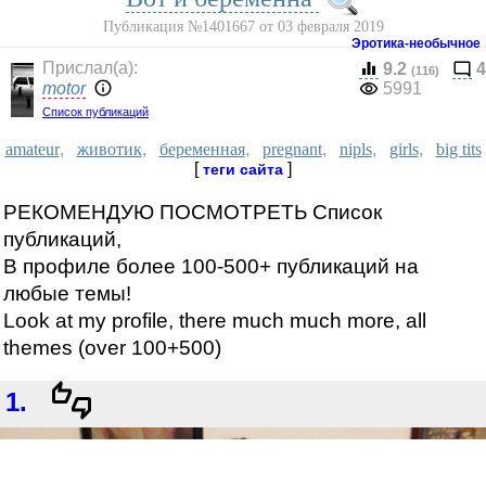
Публикация №1401667 от 03 февраля 2019
Эротика-необычное
Прислал(a):
9.2
4
(116)
motor
5991
Список публикаций
amateur
,
животик
,
беременная
,
pregnant
,
nipls
,
girls
,
big tits
[
]
теги сайта
РЕКОМЕНДУЮ ПОСМОТРЕТЬ Список
публикаций,
В профиле более 100-500+ публикаций на
любые темы!
Look at my profile, there much much more, all
themes (over 100+500)
1.