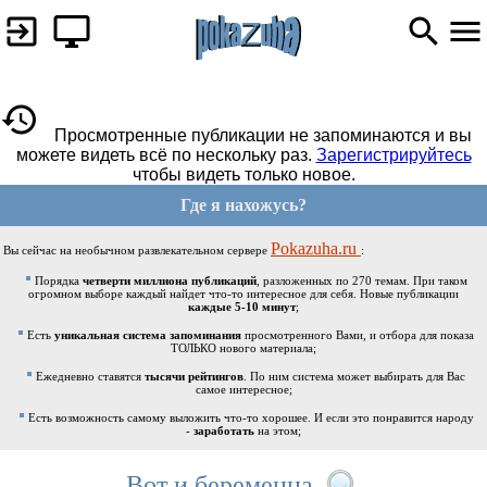
Просмотренные публикации не запоминаются и вы
можете видеть всё по нескольку раз.
Зарегистрируйтесь
чтобы видеть только новое.
Где я нахожусь?
Pokazuha.ru
Вы сейчас на необычном развлекательном сервере
:
Порядка
четверти миллиона публикаций
, разложенных по 270 темам. При таком
огромном выборе каждый найдет что-то интересное для себя. Новые публикации
каждые 5-10 минут
;
Есть
уникальная система запоминания
просмотренного Вами, и отбора для показа
ТОЛЬКО нового материала;
Ежедневно ставятся
тысячи рейтингов
. По ним система может выбирать для Вас
самое интересное;
Есть возможность самому выложить что-то хорошее. И если это понравится народу
-
заработать
на этом;
Вот и беременна