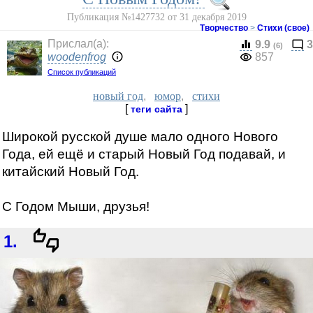
Публикация №1427732 от 31 декабря 2019
Творчество
>
Стихи (свое)
Прислал(a):
9.9
3
(6)
woodenfrog
857
Список публикаций
новый год
,
юмор
,
стихи
[
]
теги сайта
Широкой русской душе мало одного Нового
Года, ей ещё и старый Новый Год подавай, и
китайский Новый Год.
С Годом Мыши, друзья!
1.