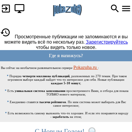
Просмотренные публикации не запоминаются и вы
можете видеть всё по нескольку раз.
Зарегистрируйтесь
чтобы видеть только новое.
Где я нахожусь?
Pokazuha.ru
Вы сейчас на необычном развлекательном сервере
:
Порядка
четверти миллиона публикаций
, разложенных по 270 темам. При таком
огромном выборе каждый найдет что-то интересное для себя. Новые публикации
каждые 5-10 минут
;
Есть
уникальная система запоминания
просмотренного Вами, и отбора для показа
ТОЛЬКО нового материала;
Ежедневно ставятся
тысячи рейтингов
. По ним система может выбирать для Вас
самое интересное;
Есть возможность самому выложить что-то хорошее. И если это понравится народу
-
заработать
на этом;
С Новым Годом!