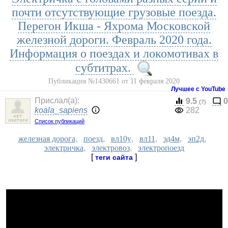
почти отсутствующие грузовые поезда.
Перегон Икша - Яхрома Московской
железной дороги. Февраль 2020 года.
Информация о поездах и локомотивах в
субтитрах.
Публикация №1430661 от 11 февраля 2020
Лучшее с YouTube
Прислал(a):
9.5
0
(7)
koala_sapiens
282
Список публикаций
железная дорога
,
поезд
,
вл10у
,
вл11
,
эд4м
,
эп2д
,
электричка
,
электровоз
,
электропоезд
[
]
теги сайта