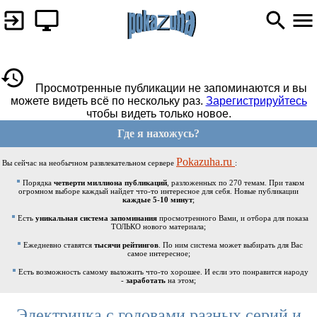
Просмотренные публикации не запоминаются и вы
можете видеть всё по нескольку раз.
Зарегистрируйтесь
чтобы видеть только новое.
Где я нахожусь?
Pokazuha.ru
Вы сейчас на необычном развлекательном сервере
:
Порядка
четверти миллиона публикаций
, разложенных по 270 темам. При таком
огромном выборе каждый найдет что-то интересное для себя. Новые публикации
каждые 5-10 минут
;
Есть
уникальная система запоминания
просмотренного Вами, и отбора для показа
ТОЛЬКО нового материала;
Ежедневно ставятся
тысячи рейтингов
. По ним система может выбирать для Вас
самое интересное;
Есть возможность самому выложить что-то хорошее. И если это понравится народу
-
заработать
на этом;
Электричка с головами разных серий и