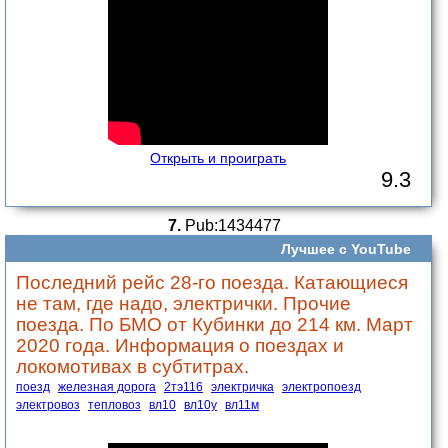
Открыть и проиграть
9.3
7.
Pub:1434477
Лучшее с YouTube
Последний рейс 28-го поезда. Катающиеся
не там, где надо, электрички. Прочие
поезда. По БМО от Кубинки до 214 км. Март
2020 года. Информация о поездах и
локомотивах в субтитрах.
поезд
железная дорога
2тэ116
электричка
электропоезд
электровоз
тепловоз
вл10
вл10у
вл11м