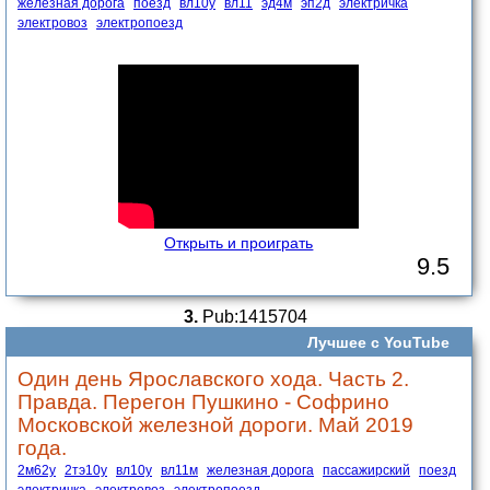
железная дорога
поезд
вл10у
вл11
эд4м
эп2д
электричка
электровоз
электропоезд
Открыть и проиграть
9.5
3.
Pub:1415704
Лучшее с YouTube
Один день Ярославского хода. Часть 2.
Правда. Перегон Пушкино - Софрино
Московской железной дороги. Май 2019
года.
2м62у
2тэ10у
вл10у
вл11м
железная дорога
пассажирский
поезд
электричка
электровоз
электропоезд