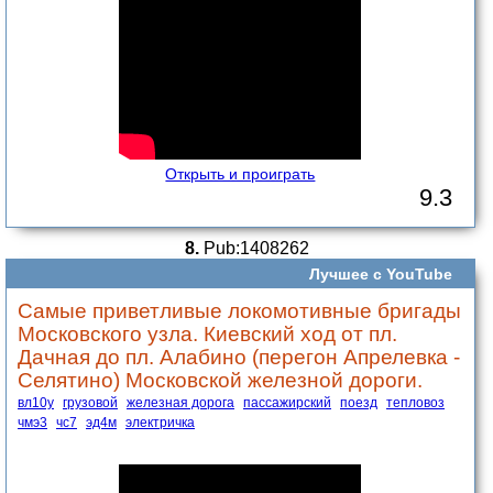
Открыть и проиграть
9.3
8.
Pub:1408262
Лучшее с YouTube
Самые приветливые локомотивные бригады
Московского узла. Киевский ход от пл.
Дачная до пл. Алабино (перегон Апрелевка -
Селятино) Московской железной дороги.
вл10у
грузовой
железная дорога
пассажирский
поезд
тепловоз
чмэ3
чс7
эд4м
электричка