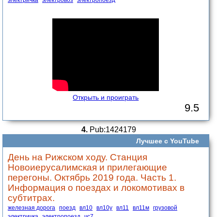
Открыть и проиграть
9.5
4.
Pub:1424179
Лучшее с YouTube
День на Рижском ходу. Станция
Новоиерусалимская и прилегающие
перегоны. Октябрь 2019 года. Часть 1.
Информация о поездах и локомотивах в
субтитрах.
железная дорога
поезд
вл10
вл10у
вл11
вл11м
грузовой
электричка
электропоезд
чс7