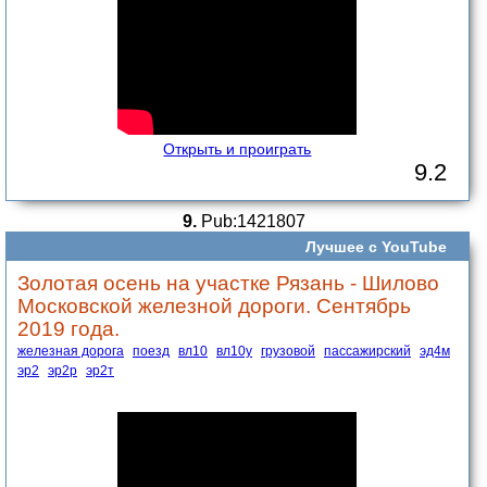
Открыть и проиграть
9.2
9.
Pub:1421807
Лучшее с YouTube
Золотая осень на участке Рязань - Шилово
Московской железной дороги. Сентябрь
2019 года.
железная дорога
поезд
вл10
вл10у
грузовой
пассажирский
эд4м
эр2
эр2р
эр2т