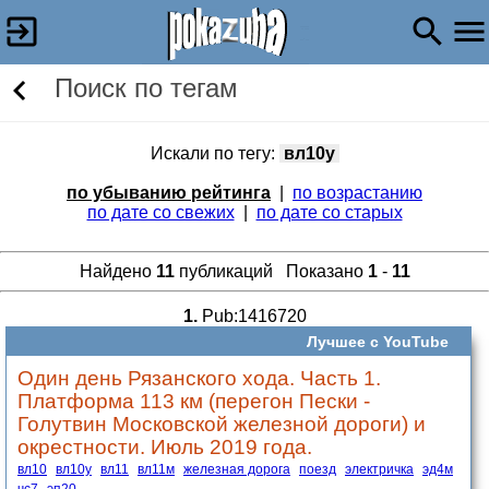
Поиск по тегам
Искали по тегу:
вл10у
по убыванию рейтинга
|
по возрастанию
по дате со свежих
|
по дате со старых
Найдено
11
публикаций Показано
1
-
11
1.
Pub:1416720
Лучшее с YouTube
Один день Рязанского хода. Часть 1.
Платформа 113 км (перегон Пески -
Голутвин Московской железной дороги) и
окрестности. Июль 2019 года.
вл10
вл10у
вл11
вл11м
железная дорога
поезд
электричка
эд4м