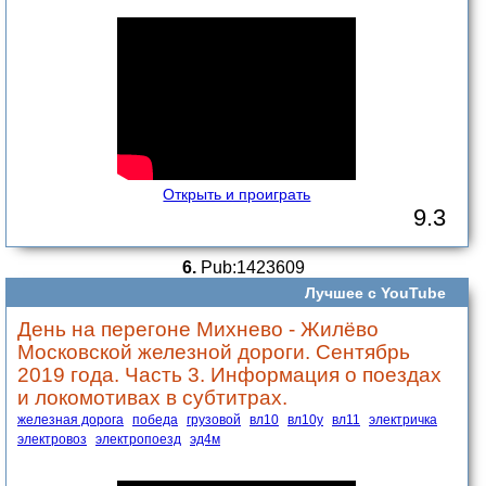
Открыть и проиграть
9.3
6.
Pub:1423609
Лучшее с YouTube
День на перегоне Михнево - Жилёво
Московской железной дороги. Сентябрь
2019 года. Часть 3. Информация о поездах
и локомотивах в субтитрах.
железная дорога
победа
грузовой
вл10
вл10у
вл11
электричка
электровоз
электропоезд
эд4м