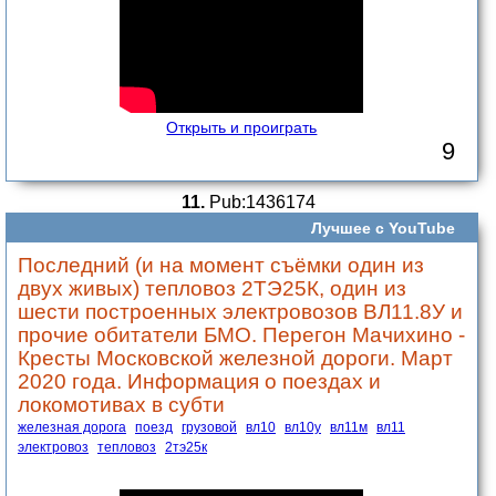
Открыть и проиграть
9
11.
Pub:1436174
Лучшее с YouTube
Последний (и на момент съёмки один из
двух живых) тепловоз 2ТЭ25К, один из
шести построенных электровозов ВЛ11.8У и
прочие обитатели БМО. Перегон Мачихино -
Кресты Московской железной дороги. Март
2020 года. Информация о поездах и
локомотивах в субти
железная дорога
поезд
грузовой
вл10
вл10у
вл11м
вл11
электровоз
тепловоз
2тэ25к