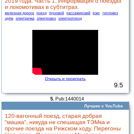
2019 года. Часть 1. Информация о поездах
и локомотивах в субтитрах.
железная дорога
поезд
грузовой
пассажирский
рэкс
тепловоз
эд4м
электричка
электровоз
электропоезд
Открыть и проиграть
9.5
5.
Pub:1440014
Лучшее с YouTube
120-вагонный поезд, старая добрая
"машка", никуда не спешащая ТЭМка и
прочие поезда на Рижском ходу. Перегоны