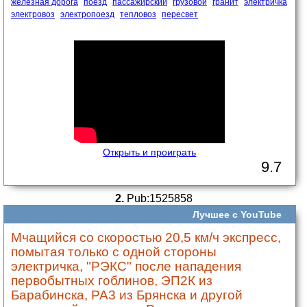
железная дорога
поезд
пассажирский
грузовой
гранит
электричка
электровоз
электропоезд
тепловоз
пересвет
Открыть и проиграть
9.7
2.
Pub:1525858
Лучшее с YouTube
Мчащийся со скоростью 20,5 км/ч экспресс,
помытая только с одной стороны
электричка, "РЭКС" после нападения
первобытных гоблинов, ЭП2К из
Барабинска, РА3 из Брянска и другой