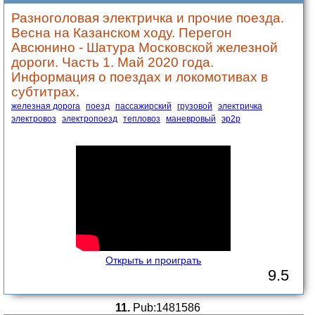
Разноголовая электричка и прочие поезда.
Весна на Казанском ходу. Перегон
Авсюнино - Шатура Московской железной
дороги. Часть 1. Май 2020 года.
Информация о поездах и локомотивах в
субтитрах.
железная дорога
поезд
пассажирский
грузовой
электричка
электровоз
электропоезд
тепловоз
маневровый
эр2р
Открыть и проиграть
9.5
11.
Pub:1481586