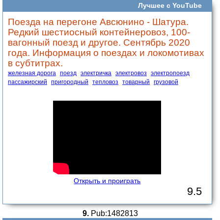
Лучшее с YouTube
Поезда на перегоне Авсюнино - Шатура.
Редкий шестиосный контейнеровоз, 100-
вагонный поезд и другое. Сентябрь 2020
года. Информация о поездах и локомотивах
в субтитрах.
железная дорога
поезд
электричка
электровоз
электропоезд
пассажирский
пригородный
тепловоз
товарный
грузовой
Открыть и проиграть
9.5
9.
Pub:1482813