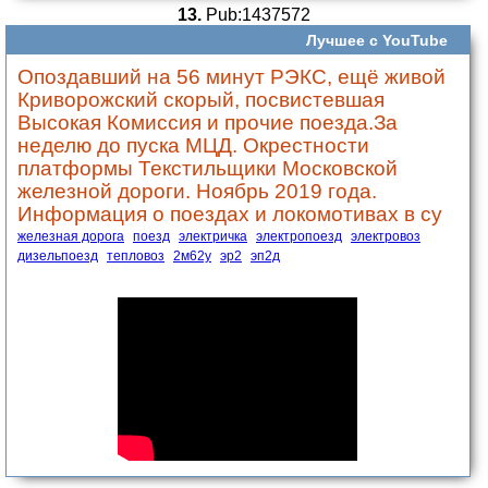
13.
Pub:1437572
Лучшее с YouTube
Опоздавший на 56 минут РЭКС, ещё живой
Криворожский скорый, посвистевшая
Высокая Комиссия и прочие поезда.За
неделю до пуска МЦД. Окрестности
платформы Текстильщики Московской
железной дороги. Ноябрь 2019 года.
Информация о поездах и локомотивах в су
железная дорога
поезд
электричка
электропоезд
электровоз
дизельпоезд
тепловоз
2м62у
эр2
эп2д