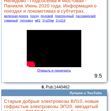
Нелидово - Подсосенка и Мостовая -
Паникля. Июнь 2020 года. Информация о
поездах и локомотивах в субтитрах.
железная дорога
поезд
грузовой
пригородный
пассажирский
товарный
тепловоз
м62
2тэ25км
2тэ116
Открыть и проиграть
9.5
6.
Pub:1440462
Лучшее с YouTube
Старые добрые электровозы ВЛ10, новые
гофрастые электровозы ЭП20, звездатый