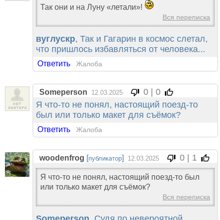
Так они и на Луну «летали»!
Вся переписка
вуглускр
, Так и Гагарин в космос слетал,
что пришлось избавляться от человека...
Ответить
Жалоба
0 | 0
Someperson
12.03.2025
Я что-то не понял, настоящий поезд-то
был или только макет для съёмок?
Ответить
Жалоба
0 | 1
woodenfrog
[
]
публикатор
12.03.2025
Я что-то не понял, настоящий поезд-то был
или только макет для съёмок?
Вся переписка
Someperson
, Судя по невероятной