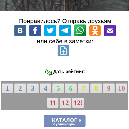
Понравилось? Отправь друзьям
или себе в заметки:
Дать рейтинг:
1
2
3
4
5
6
7
8
9
10
11
12
12!