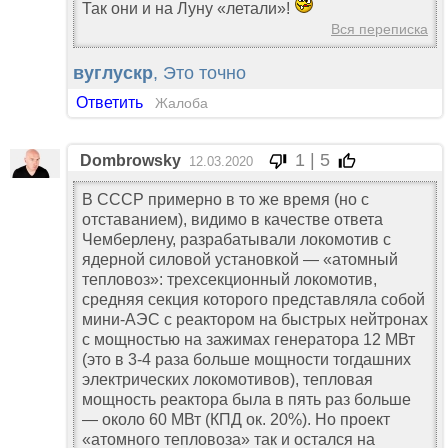
Так они и на Луну «летали»!
Вся переписка
вуглускр
, Это точно
Ответить
Жалоба
1 | 5
Dombrowsky
12.03.2020
В СССР примерно в то же время (но с
отставанием), видимо в качестве ответа
Чемберлену, разрабатывали локомотив с
ядерной силовой установкой — «атомный
тепловоз»: трехсекционный локомотив,
средняя секция которого представляла собой
мини-АЭС с реактором на быстрых нейтронах
с мощностью на зажимах генератора 12 МВт
(это в 3-4 раза больше мощности тогдашних
электрических локомотивов), тепловая
мощность реактора была в пять раз больше
— около 60 МВт (КПД ок. 20%). Но проект
«атомного тепловоза» так и остался на