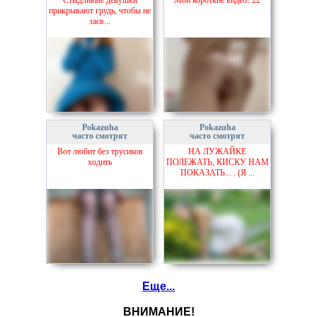
прикрывают грудь, чтобы не
засв...
Pokazuha
Pokazuha
часто смотрят
часто смотрят
Вот любит без трусиков
НА ЛУЖАЙКЕ
ходить
ПОЛЕЖАТЬ, КИСКУ НАМ
ПОКАЗАТЬ... . (Я ...
Еще...
ВНИМАНИЕ!