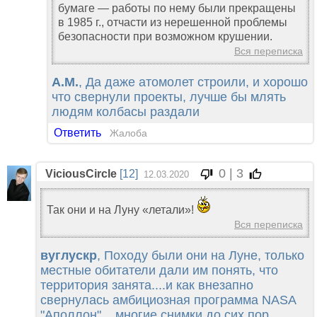
бумаге — работы по нему были прекращены
в 1985 г., отчасти из нерешенной проблемы
безопасности при возможном крушении.
Вся переписка
A.M.
, Да даже атомолет строили, и хорошо
что свернули проекты, лучше бы млять
людям колбасы раздали
Ответить
Жалоба
0 | 3
ViciousCircle
[12]
12.03.2020
Так они и на Луну «летали»!
Вся переписка
вуглускр
, Походу были они на Луне, только
местные обитатели дали им понять, что
территория занята....и как внезапно
свернулась амбициозная программа NASA
"Аполлон"....многие снимки до сих пор