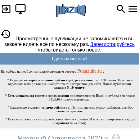
Просмотренные публикации не запоминаются и вы
можете видеть всё по нескольку раз.
Зарегистрируйтесь
чтобы видеть только новое.
Где я нахожусь?
Pokazuha.ru
Вы сейчас на необычном развлекательном сервере
:
Порядка
четверти миллиона публикаций
, разложенных по 270 темам. При таком
огромном выборе каждый найдет что-то интересное для себя. Новые публикации
каждые 5-10 минут
;
Есть
уникальная система запоминания
просмотренного Вами, и отбора для показа
ТОЛЬКО нового материала;
Ежедневно ставятся
тысячи рейтингов
. По ним система может выбирать для Вас
самое интересное;
Есть возможность самому выложить что-то хорошее. И если это понравится народу
-
заработать
на этом;
Ядерный Суперпоезд 1970-х