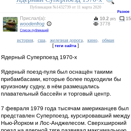
Публикация №1432739 от 11 марта 2020
Разное
Прислал(a):
10.2
15
(87)
woodenfrog
3778
Список публикаций
история
,
сша
,
железная дорога
,
кино
,
обман
[
]
теги сайта
Ядерный Суперпоезд 1970-х
Ядерный поезд-пуля был оснащён такими
прибамбасами, которые более подходили бы
круизному судну, в нём размещались
плавательный бассейн и торговый центр.
7 февраля 1979 года тысячам американцев был
представлен Суперпоезд, курсировавший между
Нью-Йорком и Лос-Анджелесом. Сверхширокий
поезд на ядерной тяге развивал максимальную