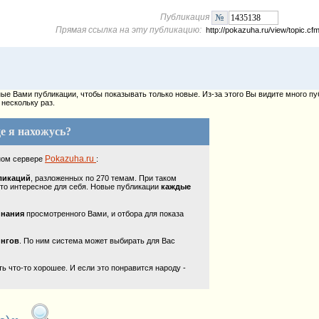
Публикация
Прямая ссылка на эту публикацию:
http://pokazuha.ru/view/topic.
е Вами публикации, чтобы показывать только новые. Из-за этого Вы видите много пу
нескольку раз.
е я нахожусь?
Pokazuha.ru
ном сервере
:
ликаций
, разложенных по 270 темам. При таком
то интересное для себя. Новые публикации
каждые
инания
просмотренного Вами, и отбора для показа
ингов
. По ним система может выбирать для Вас
 что-то хорошее. И если это понравится народу -