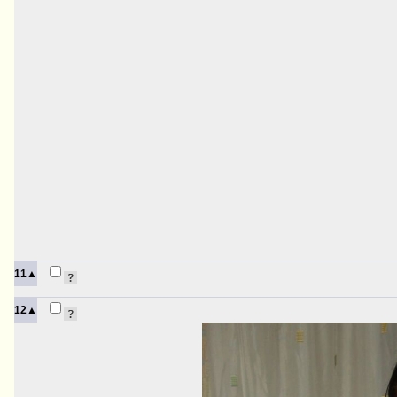
11▲
12▲