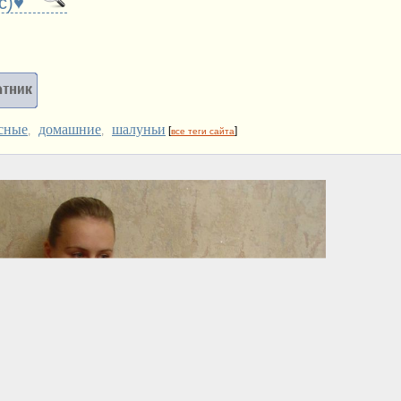
ас)♥
сные
домашние
шалуньи
,
,
[
]
все теги сайта