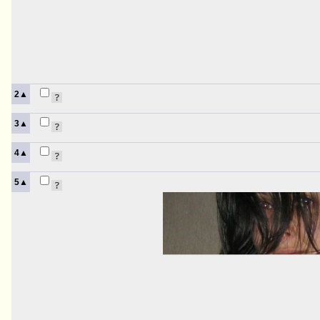
2▲
3▲
4▲
5▲