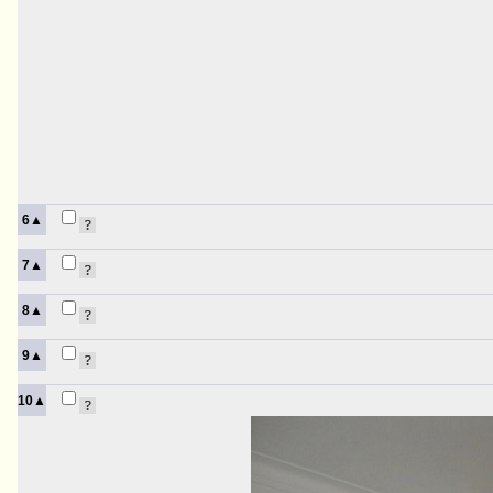
6▲
7▲
8▲
9▲
10▲