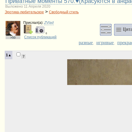
Приватные моменты 570.♥(Красуются в анф
Выложено 11 Апреля 2020
>
Эротика-любительское
Свободный стиль
Прислал(a):
ZVlad
0
Список публикаций
>50
разные
игривые
прекра
,
,
1▲