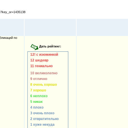
cfm?key_or=1435138
бликаций по
12! с изюминкой
12 шедевр
11 гениально
10 великолепно
9 отлично
8 очень хорошо
7 хорошо
6 неплохо
5 никак
4 плохо
3 очень плохо
2 отвратительно
1 хуже некуда