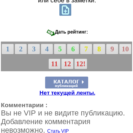
или себе в заметки:
Дать рейтинг:
1
2
3
4
5
6
7
8
9
10
11
12
12!
Нет текущей ленты.
Комментарии :
Вы не VIP и не видите публикацию.
Добавление комментария
невозможно.
Стать VIP