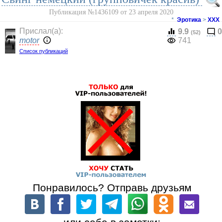
Публикация №1436109 от 23 апреля 2020
*
Эротика
>
ХХХ
Прислал(a):
9.9
0
(52)
motor
741
Список публикаций
Понравилось? Отправь друзьям