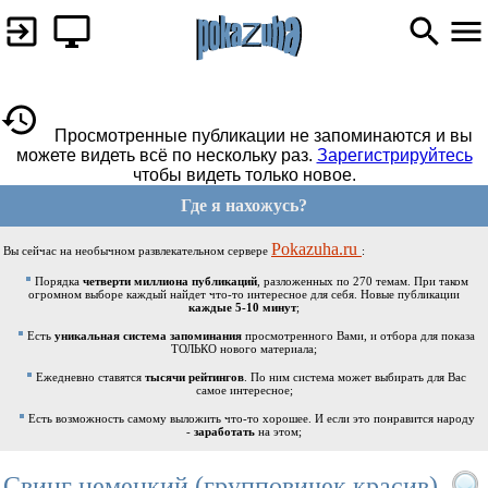
Просмотренные публикации не запоминаются и вы
можете видеть всё по нескольку раз.
Зарегистрируйтесь
чтобы видеть только новое.
Где я нахожусь?
Pokazuha.ru
Вы сейчас на необычном развлекательном сервере
:
Порядка
четверти миллиона публикаций
, разложенных по 270 темам. При таком
огромном выборе каждый найдет что-то интересное для себя. Новые публикации
каждые 5-10 минут
;
Есть
уникальная система запоминания
просмотренного Вами, и отбора для показа
ТОЛЬКО нового материала;
Ежедневно ставятся
тысячи рейтингов
. По ним система может выбирать для Вас
самое интересное;
Есть возможность самому выложить что-то хорошее. И если это понравится народу
-
заработать
на этом;
Свинг немецкий (групповичек красив)