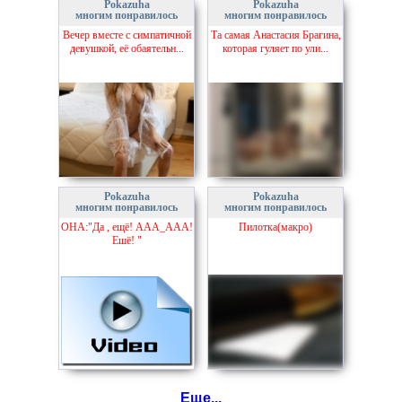
Pokazuha
Pokazuha
многим понравилось
многим понравилось
Вечер вместе с симпатичной
Та самая Анастасия Брагина,
девушкой, её обаятельн...
которая гуляет по ули...
Pokazuha
Pokazuha
многим понравилось
многим понравилось
ОНА:"Да , ещё! ААА_ААА!
Пилотка(макро)
Ешё! "
Еще...