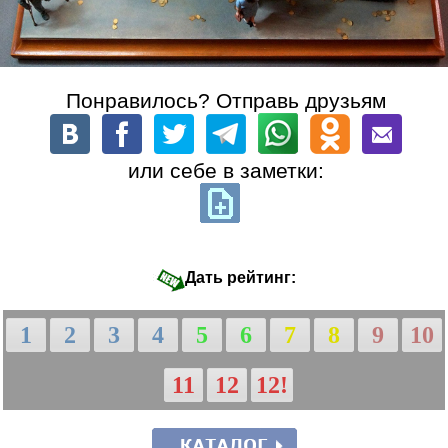
Понравилось? Отправь друзьям
или себе в заметки:
Дать рейтинг:
1
2
3
4
5
6
7
8
9
10
11
12
12!