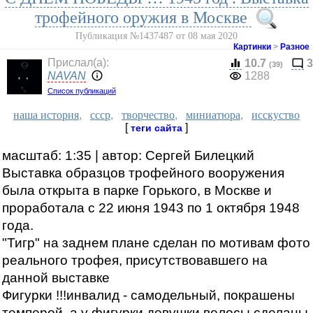
трофейного оружия в Москве
Публикация №1437487 от 08 мая 2020
Картинки
>
Разное
Прислал(a):
10.7
3
(39)
NAVAN
1288
Список публикаций
наша история
,
ссср
,
творчество
,
миниатюра
,
исскуство
[
]
теги сайта
масштаб: 1:35 | автор: Сергей Билецкий
Выставка образцов трофейного вооружения
была открыта в парке Горького, в Москве и
проработала с 22 июня 1943 по 1 октября 1948
года.
"Тигр" на заднем плане сделан по мотивам фото
реального трофея, присутствовавшего на
данной выставке
Фигурки !!!инвалид - самодельный, покрашены
темперой, а у фигурки девушки волосы сделаны