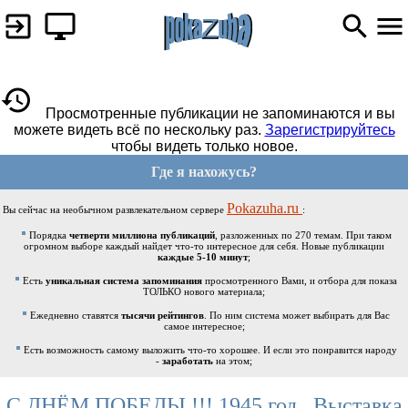
Просмотренные публикации не запоминаются и вы
можете видеть всё по нескольку раз.
Зарегистрируйтесь
чтобы видеть только новое.
Где я нахожусь?
Pokazuha.ru
Вы сейчас на необычном развлекательном сервере
:
Порядка
четверти миллиона публикаций
, разложенных по 270 темам. При таком
огромном выборе каждый найдет что-то интересное для себя. Новые публикации
каждые 5-10 минут
;
Есть
уникальная система запоминания
просмотренного Вами, и отбора для показа
ТОЛЬКО нового материала;
Ежедневно ставятся
тысячи рейтингов
. По ним система может выбирать для Вас
самое интересное;
Есть возможность самому выложить что-то хорошее. И если это понравится народу
-
заработать
на этом;
С ДНЁМ ПОБЕДЫ !!! 1945 год . Выставка