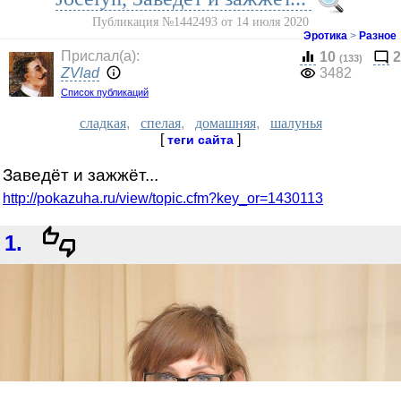
Публикация №1442493 от 14 июля 2020
Эротика
>
Разное
Прислал(a):
10
2
(133)
ZVlad
3482
Список публикаций
сладкая
,
спелая
,
домашняя
,
шалунья
[
]
теги сайта
Заведёт и зажжёт...
http://pokazuha.ru/view/topic.cfm?key_or=1430113
1.