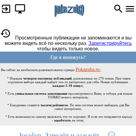
Просмотренные публикации не запоминаются и вы
можете видеть всё по нескольку раз.
Зарегистрируйтесь
чтобы видеть только новое.
Где я нахожусь?
Pokazuha.ru
Вы сейчас на необычном развлекательном сервере
:
Порядка
четверти миллиона публикаций
, разложенных по 270 темам. При таком
огромном выборе каждый найдет что-то интересное для себя. Новые публикации
каждые 5-10 минут
;
Есть
уникальная система запоминания
просмотренного Вами, и отбора для показа
ТОЛЬКО нового материала;
Ежедневно ставятся
тысячи рейтингов
. По ним система может выбирать для Вас
самое интересное;
Есть возможность самому выложить что-то хорошее. И если это понравится народу
-
заработать
на этом;
Jocelyn, Заведёт и зажжёт...