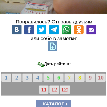
Понравилось? Отправь друзьям
или себе в заметки:
Дать рейтинг:
1
2
3
4
5
6
7
8
9
10
11
12
12!