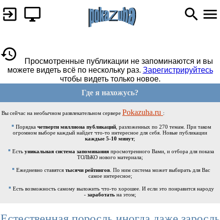
Просмотренные публикации не запоминаются и вы
можете видеть всё по нескольку раз.
Зарегистрируйтесь
чтобы видеть только новое.
Где я нахожусь?
Pokazuha.ru
Вы сейчас на необычном развлекательном сервере
:
Порядка
четверти миллиона публикаций
, разложенных по 270 темам. При таком
огромном выборе каждый найдет что-то интересное для себя. Новые публикации
каждые 5-10 минут
;
Есть
уникальная система запоминания
просмотренного Вами, и отбора для показа
ТОЛЬКО нового материала;
Ежедневно ставятся
тысячи рейтингов
. По ним система может выбирать для Вас
самое интересное;
Есть возможность самому выложить что-то хорошее. И если это понравится народу
-
заработать
на этом;
Естественная поросль иногда даже заросль