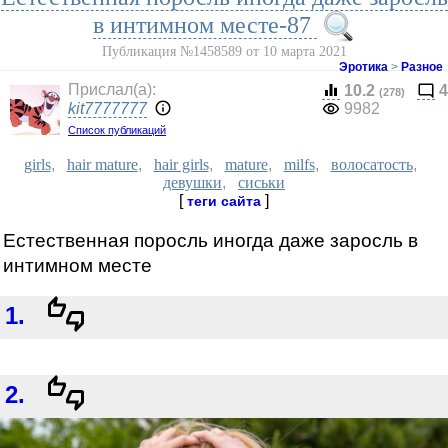
в интимном месте-87
Публикация №1458589 от 10 марта 2021
Эротика
>
Разное
Прислал(a):
10.2
4
(278)
kit7777777
9982
Список публикаций
girls
,
hair mature
,
hair girls
,
mature
,
milfs
,
волосатость
,
девушки
,
сиськи
[
]
теги сайта
Естественная поросль иногда даже заросль в
интимном месте
1.
2.