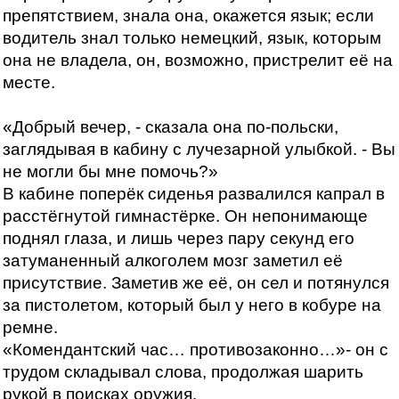
препятствием, знала она, окажется язык; если
водитель знал только немецкий, язык, которым
она не владела, он, возможно, пристрелит её на
месте.
«Добрый вечер, - сказала она по-польски,
заглядывая в кабину с лучезарной улыбкой. - Вы
не могли бы мне помочь?»
В кабине поперёк сиденья развалился капрал в
расстёгнутой гимнастёрке. Он непонимающе
поднял глаза, и лишь через пару секунд его
затуманенный алкоголем мозг заметил её
присутствие. Заметив же её, он сел и потянулся
за пистолетом, который был у него в кобуре на
ремне.
«Комендантский час… противозаконно…»- он с
трудом складывал слова, продолжая шарить
рукой в поисках оружия.