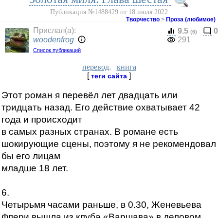
Публикация №1488429 от 18 июля 2022
Творчество
>
Проза (любимое)
Прислал(a):
9.5
0
(6)
woodenfrog
291
Список публикаций
перевод
,
книга
[
]
теги сайта
Этот роман я перевёл лет двадцать или
тридцать назад. Его действие охватывает 42
года и происходит
в самых разных странах. В романе есть
шокирующие сцены, поэтому я не рекомендовал
бы его лицам
младше 18 лет.
6.
Четырьмя часами раньше, в 0.30, Женевьева
Флери вышла из клуба «Варшава» в деловом