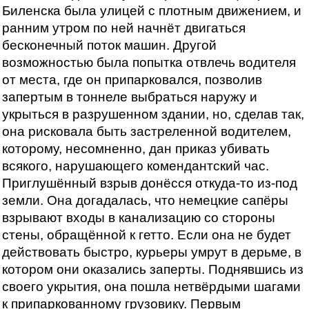
Биленска была улицей с плотным движением, и
ранним утром по ней начнёт двигаться
бесконечный поток машин. Другой
возможностью была попытка отвлечь водителя
от места, где он припарковался, позволив
запертым в тоннеле выбраться наружу и
укрыться в разрушенном здании, но, сделав так,
она рисковала быть застреленной водителем,
которому, несомненно, дан приказ убивать
всякого, нарушающего комендантский час.
Приглушённый взрыв донёсся откуда-то из-под
земли. Она догадалась, что немецкие сапёры
взрывают входы в канализацию со стороны
стены, обращённой к гетто. Если она не будет
действовать быстро, курьеры умрут в дерьме, в
котором они оказались заперты. Поднявшись из
своего укрытия, она пошла нетвёрдыми шагами
к припаркованному грузовику. Первым