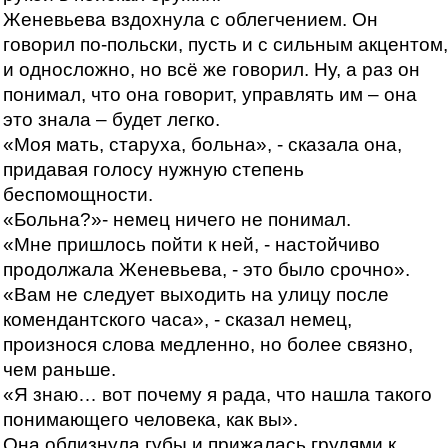
Женевьева вздохнула с облегчением. Он
говорил по-польски, пусть и с сильным акцентом,
и односложно, но всё же говорил. Ну, а раз он
понимал, что она говорит, управлять им – она
это знала – будет легко.
«Моя мать, старуха, больна», - сказала она,
придавая голосу нужную степень
беспомощности.
«Больна?»- немец ничего не понимал.
«Мне пришлось пойти к ней, - настойчиво
продолжала Женевьева, - это было срочно».
«Вам не следует выходить на улицу после
комендантского часа», - сказал немец,
произнося слова медленно, но более связно,
чем раньше.
«Я знаю… вот почему я рада, что нашла такого
понимающего человека, как вы».
Она облизнула губы и прижалась грудями к