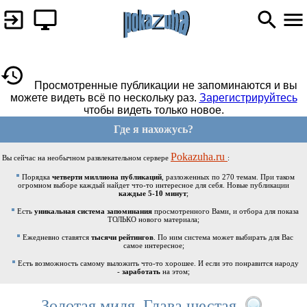
Просмотренные публикации не запоминаются и вы
можете видеть всё по нескольку раз.
Зарегистрируйтесь
чтобы видеть только новое.
Где я нахожусь?
Pokazuha.ru
Вы сейчас на необычном развлекательном сервере
:
Порядка
четверти миллиона публикаций
, разложенных по 270 темам. При таком
огромном выборе каждый найдет что-то интересное для себя. Новые публикации
каждые 5-10 минут
;
Есть
уникальная система запоминания
просмотренного Вами, и отбора для показа
ТОЛЬКО нового материала;
Ежедневно ставятся
тысячи рейтингов
. По ним система может выбирать для Вас
самое интересное;
Есть возможность самому выложить что-то хорошее. И если это понравится народу
-
заработать
на этом;
Золотая миля. Глава шестая