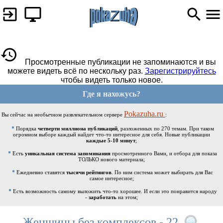
Просмотренные публикации не запоминаются и вы
можете видеть всё по нескольку раз.
Зарегистрируйтесь
чтобы видеть только новое.
Где я нахожусь?
Pokazuha.ru
Вы сейчас на необычном развлекательном сервере
:
Порядка
четверти миллиона публикаций
, разложенных по 270 темам. При таком
огромном выборе каждый найдет что-то интересное для себя. Новые публикации
каждые 5-10 минут
;
Есть
уникальная система запоминания
просмотренного Вами, и отбора для показа
ТОЛЬКО нового материала;
Ежедневно ставятся
тысячи рейтингов
. По ним система может выбирать для Вас
самое интересное;
Есть возможность самому выложить что-то хорошее. И если это понравится народу
-
заработать
на этом;
Женщины без комплексов - 22