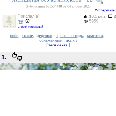
Публикация №1504448 от 04 апреля 2023
Фотоэротика
Прислал(a):
10.1
3
(241)
rya
5959
Список публикаций
nude
,
голые
,
девушки
,
красивая грудь
,
красотки
,
обнаженные
,
попки
[
]
теги сайта
1.