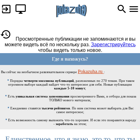
Просмотренные публикации не запоминаются и вы
можете видеть всё по нескольку раз.
Зарегистрируйтесь
чтобы видеть только новое.
Где я нахожусь?
Pokazuha.ru
Вы сейчас на необычном развлекательном сервере
:
Порядка
четверти миллиона публикаций
, разложенных по 270 темам. При таком
огромном выборе каждый найдет что-то интересное для себя. Новые публикации
каждые 5-10 минут
;
Есть
уникальная система запоминания
просмотренного Вами, и отбора для показа
ТОЛЬКО нового материала;
Ежедневно ставятся
тысячи рейтингов
. По ним система может выбирать для Вас
самое интересное;
Есть возможность самому выложить что-то хорошее. И если это понравится народу
-
заработать
на этом;
Единственное, что я знаю, это то, что ты