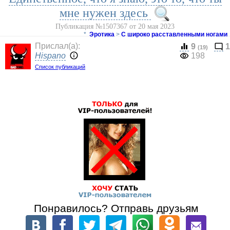
мне нужен здесь
Публикация №1507367 от 20 мая 2023
*
Эротика
>
С широко расставленными ногами
Прислал(a):
9
1
(19)
Hispano
198
Список публикаций
Понравилось? Отправь друзьям