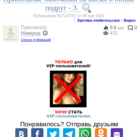
подруг - 3.
Публикация №1529782 от 08 мая 2024
*
Эротика-любительское
>
Видео
Прислал(a):
9.8
0
(20)
Неверов
431
Список публикаций
Понравилось? Отправь друзьям