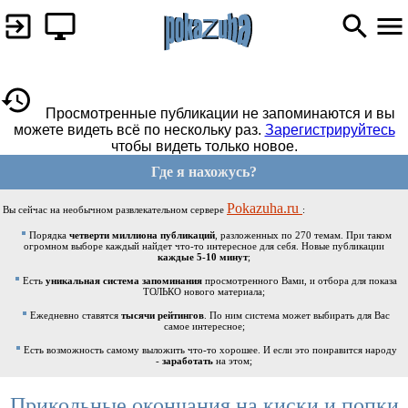
Просмотренные публикации не запоминаются и вы
можете видеть всё по нескольку раз.
Зарегистрируйтесь
чтобы видеть только новое.
Где я нахожусь?
Pokazuha.ru
Вы сейчас на необычном развлекательном сервере
:
Порядка
четверти миллиона публикаций
, разложенных по 270 темам. При таком
огромном выборе каждый найдет что-то интересное для себя. Новые публикации
каждые 5-10 минут
;
Есть
уникальная система запоминания
просмотренного Вами, и отбора для показа
ТОЛЬКО нового материала;
Ежедневно ставятся
тысячи рейтингов
. По ним система может выбирать для Вас
самое интересное;
Есть возможность самому выложить что-то хорошее. И если это понравится народу
-
заработать
на этом;
Прикольные окончания на киски и попки