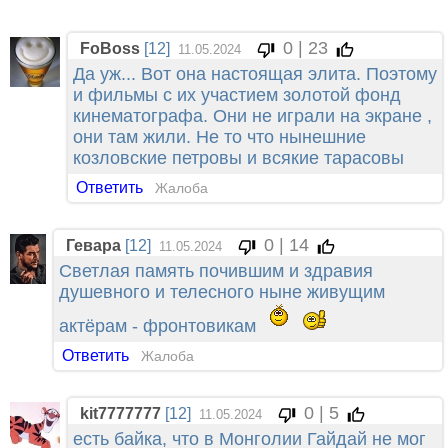
0 | 23
FoBoss
[12]
11.05.2024
Да уж... Вот она настоящая элита. Поэтому
и фильмы с их участием золотой фонд
кинематографа. Они не играли на экране ,
они там жили. Не то что нынешние
козловские петровы и всякие тарасовы
Ответить
Жалоба
0 | 14
Гевара
[12]
11.05.2024
Светлая память почившим и здравия
душевного и телесного ныне живущим
актёрам - фронтовикам
Ответить
Жалоба
0 | 5
kit7777777
[12]
11.05.2024
есть байка, что в Монголии Гайдай не мог