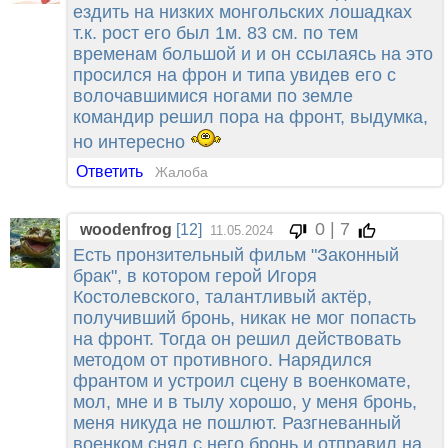
ездить на низких монгольских лошадках
т.к. рост его был 1м. 83 см. по тем
временам большой и и он ссылаясь на это
просился на фрон и типа увидев его с
волочавшимися ногами по земле
командир решил пора на фронт, выдумка,
но интересно
Ответить
Жалоба
0 | 7
woodenfrog
[12]
11.05.2024
Есть пронзительный фильм "Законный
брак", в котором герой Игоря
Костолевского, талантливый актёр,
получивший бронь, никак не мог попасть
на фронт. Тогда он решил действовать
методом от противного. Нарядился
франтом и устроил сцену в военкомате,
мол, мне и в тылу хорошо, у меня бронь,
меня никуда не пошлют. Разгневанный
военком снял с него бронь и отправил на