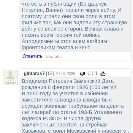
что есть в публикации (Бондарчук,
Никулин, Ванин) прошли через войну. И
поэтому играли они свои роли в этом
фильме так, как они видели эту страшную
войну со всех её сторон. Вечная слава и
память всем героям той войны.
Аплодисменты стоя всем актёрам -
фронтовикам театра и кино.
Ответить
Жалоба
0 | 1
gintaras7
[12]
27.07.2026
Владимир Петрович Заманский Дата
рождения 6 февраля 1926 (100 лет)!!!
В 1950 году за участие в избиении
заместителя командира взвода был
осуждён военным трибуналом на девять
лет лагерей по статье 193-Б Уголовного
кодекса РСФСР. В числе других
заключённых работал на стройках
Харькова, строил Московский университет.