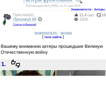
Публикация №1529992 от 11 мая 2024
Знаменитости
>
Актеры
Прислал(a):
11.4
10
(102)
Прохожий 99
1928
Список публикаций
знаменитости
,
актеры
[
]
теги сайта
Вашему вниманию актеры прошедшие Великую
Отечественную войну
1.