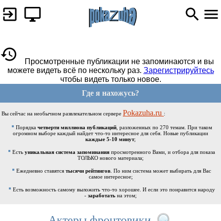
Просмотренные публикации не запоминаются и вы
можете видеть всё по нескольку раз.
Зарегистрируйтесь
чтобы видеть только новое.
Где я нахожусь?
Pokazuha.ru
Вы сейчас на необычном развлекательном сервере
:
Порядка
четверти миллиона публикаций
, разложенных по 270 темам. При таком
огромном выборе каждый найдет что-то интересное для себя. Новые публикации
каждые 5-10 минут
;
Есть
уникальная система запоминания
просмотренного Вами, и отбора для показа
ТОЛЬКО нового материала;
Ежедневно ставятся
тысячи рейтингов
. По ним система может выбирать для Вас
самое интересное;
Есть возможность самому выложить что-то хорошее. И если это понравится народу
-
заработать
на этом;
Актеры фронтовики