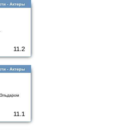
сти -
Актеры
а
11.2
сти -
Актеры
м Эльдаром
11.1