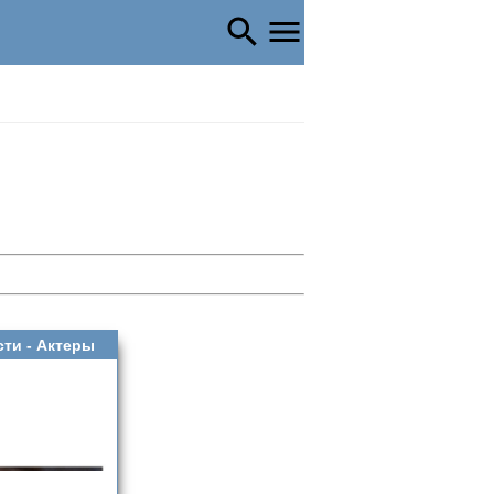
сти -
Актеры