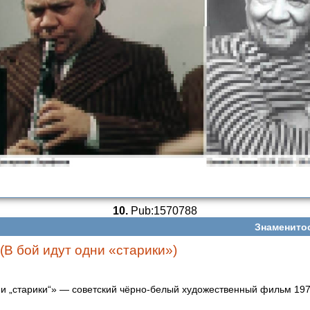
10.
Pub:1570788
Знаменито
(В бой идут одни «старики»)
ни „старики“» — советский чёрно-белый художественный фильм 197