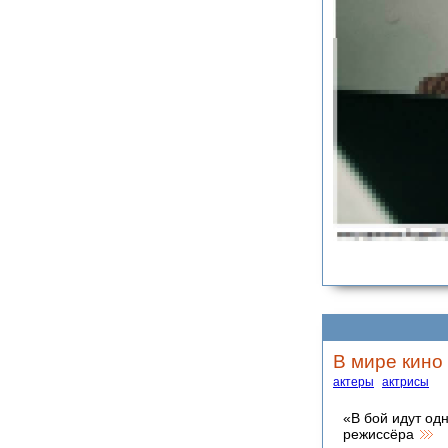
В мире кино 
актеры
актрисы
«В бой идут од
режиссёра