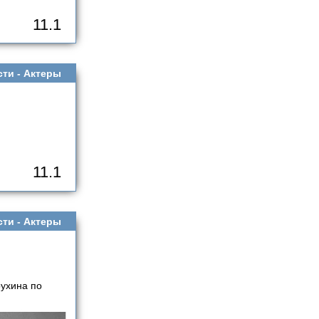
11.1
сти -
Актеры
11.1
сти -
Актеры
ухина по