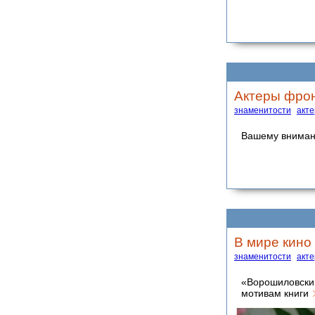
Актеры фро
знаменитости
акт
Вашему вниман
В мире кино
знаменитости
акт
«Ворошиловски
мотивам книги