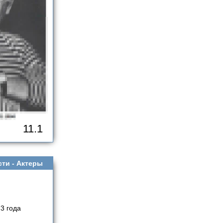
11.1
сти -
Актеры
3 года