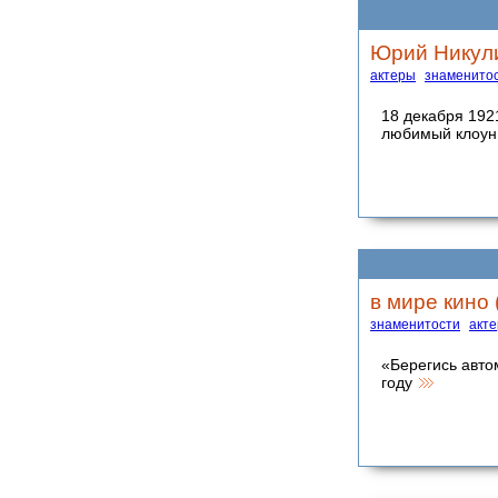
Юрий Никули
актеры
знаменито
18 декабря 192
любимый клоун
в мире кино
знаменитости
акт
«Берегись авто
году