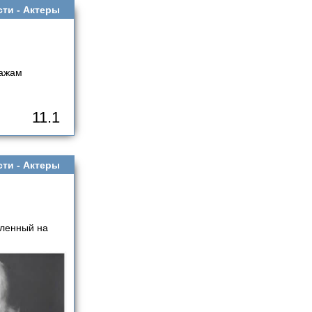
сти -
Актеры
нажам
11.1
сти -
Актеры
вленный на