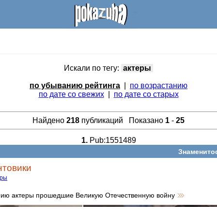
Искали по тегу:
актеры
по убыванию рейтинга
|
по возрастанию
по дате со свежих
|
по дате со старых
Найдено
218
публикаций Показано
1
-
25
1.
Pub:1551489
Знаменито
нтовики
еры
ию актеры прошедшие Великую Отечественную войну