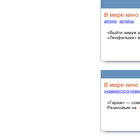
В мире кино
актеры
актрисы
«Выйти замуж з
«Ленфильме» в
В мире кино 
знаменитости певи
«Гараж» — сове
Рязановым на