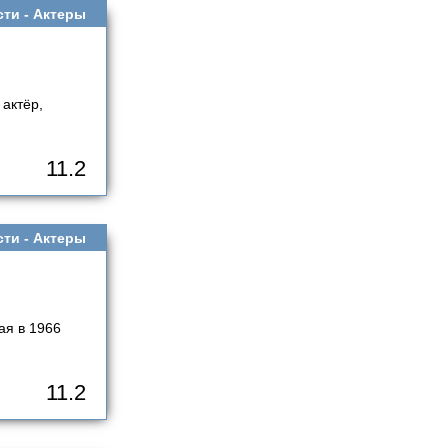
сти -
Актеры
актёр,
11.2
сти -
Актеры
ая в 1966
11.2