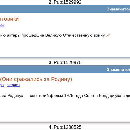
2.
Pub:1529992
Знаменито
нтовики
еры
ию актеры прошедшие Великую Отечественную войну
3.
Pub:1529970
Знаменито
 (Они сражались за Родину)
еры
актрисы
 за Родину» — советский фильм 1975 года Сергея Бондарчука в дв
4.
Pub:1238525