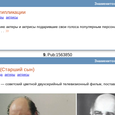
Знаменито
типликации
еры
актрисы
ию актеры и актрисы подарившие свои голоса популярным персо
. .
9.
Pub:1563850
Знаменито
 (Старший сын)
ца
актеры
актрисы
— советский цветной двухсерийный телевизионный фильм, поста