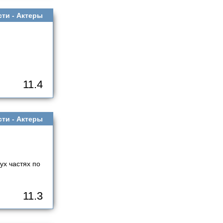
сти -
Актеры
11.4
сти -
Актеры
ух частях по
11.3