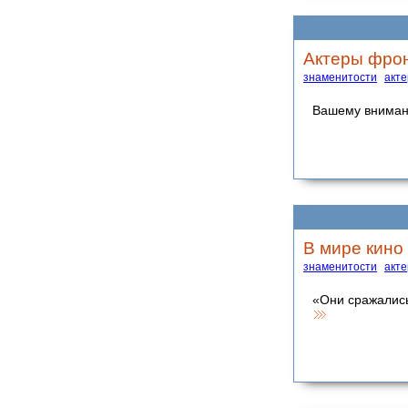
Актеры фро
знаменитости
акт
Вашему вниман
В мире кино
знаменитости
акт
«Они сражались