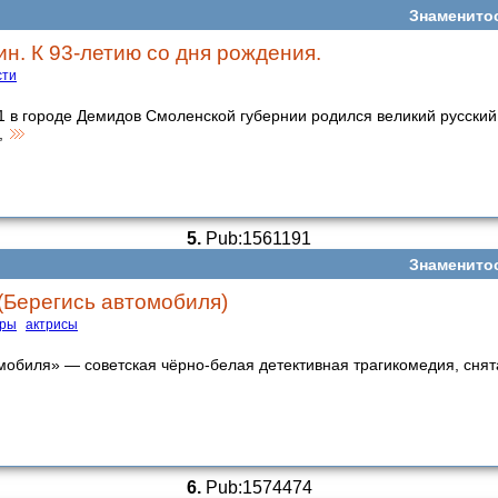
Знаменито
н. К 93-летию со дня рождения.
сти
1 в городе Демидов Смоленской губернии родился великий русский 
,
5.
Pub:1561191
Знаменито
 (Берегись автомобиля)
еры
актрисы
мобиля» — советская чёрно-белая детективная трагикомедия, снят
6.
Pub:1574474