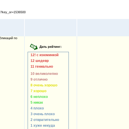
cfm?key_or=1536500
бликаций по
12! с изюминкой
12 шедевр
11 гениально
10 великолепно
9 отлично
8 очень хорошо
7 хорошо
6 неплохо
5 никак
4 плохо
3 очень плохо
2 отвратительно
1 хуже некуда