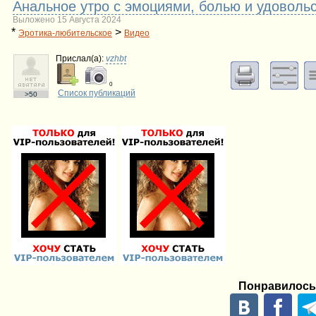
Анальное утро с эмоциями, болью и удоволь
Выложено 15 Августа 2024
*
>
Эротика-любительское
Видео
Прислал(a):
vzhbt
0
Список публикаций
>50
Понравилось