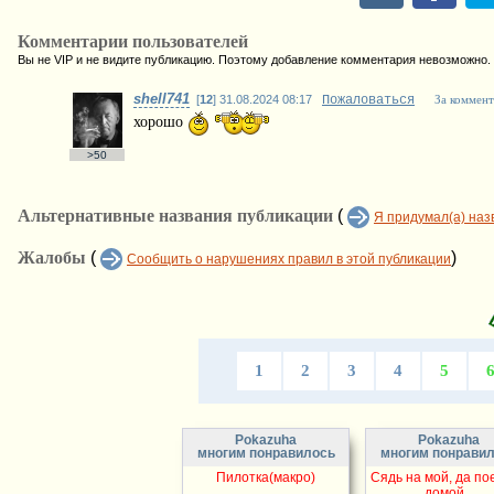
Комментарии пользователей
Вы не VIP и не видите публикацию. Поэтому добавление комментария невозможно.
shell741
[
12
] 31.08.2024 08:17
Пожаловаться
За коммент
хорошо
>50
Альтернативные названия публикации
(
Я придумал(а) наз
Жалобы
(
)
Сообщить о нарушениях правил в этой публикации
1
2
3
4
5
Pokazuha
Pokazuha
многим понравилось
многим понрави
Пилотка(макро)
Сядь на мой, да по
домой...