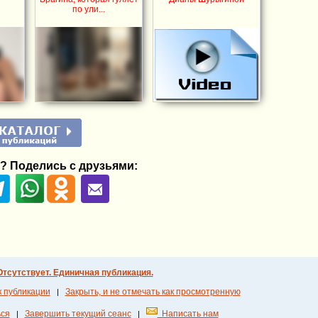
по ули...
? Поделись с друзьями:
Отсутствует. Единичная публикация.
к публикации
Закрыть, и не отмечать как просмотренную
|
ся
Завершить текущий сеанс
Написать нам
|
|