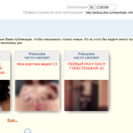
Публикация
Прямая ссылка на эту публикацию:
http://pokazuha.ru/view/topic.
е Вами публикации, чтобы показывать только новые. Из-за этого Вы видите много пу
нескольку раз.
Pokazuha
Pokazuha
т
часто смотрят
часто смотрят
с
Мои короткие видео! 23
ПЕРВЫЙ РАЗ У НАС!!!
й
ГУБАСТЕНЬКАЯ:-)))
ще...
Еще...