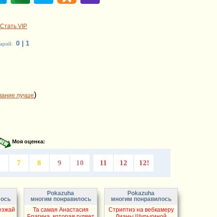
Стать VIP
0 | 1
арий:
)
вание лучше
Моя оценка:
6
7
8
9
10
11
12
12!
Pokazuha
Pokazuha
лось
многим понравилось
многим понравилось
езжай
Та самая Анастасия
Стриптиз на вебкамеру
Брагина, которая гуляет
Дианы Шурыгиной