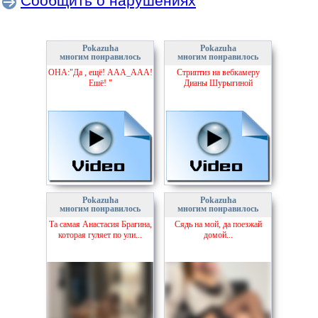
Сообщить о нарушениях
Pokazuha
Pokazuha
многим понравилось
многим понравилось
ОНА:"Да , ещё! ААА_ААА!
Стриптиз на вебкамеру
Ешё! "
Дианы Шурыгиной
Pokazuha
Pokazuha
многим понравилось
многим понравилось
Та самая Анастасия Брагина,
Сядь на мой, да поезжай
которая гуляет по ули...
домой...