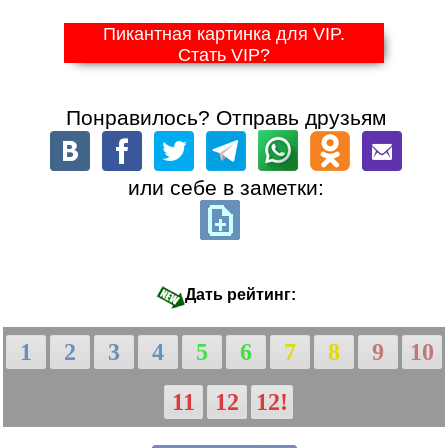
Пикантная картинка для VIP.
Стать VIP?
Понравилось? Отправь друзьям
или себе в заметки:
Дать рейтинг:
1
2
3
4
5
6
7
8
9
10
11
12
12!