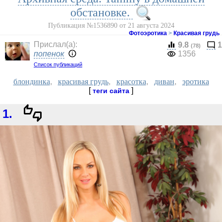
обстановке.
Публикация №1536890 от 21 августа 2024
Фотоэротика
>
Красивая грудь
Прислал(a):
9.8
1
(78)
попенок
1356
Список публикаций
блондинка
,
красивая грудь
,
красотка
,
диван
,
эротика
[
]
теги сайта
1.