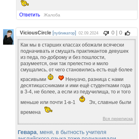
Ответить
Жалоба
0 | 0
ViciousCircle
[
]
публикатор
02.09.2024
Как мы в старших классах обожали всячески
подначивать и смущать практикантов девушек
из педа, по-доброму и без пошлости,
разумеется, они так прелестно и мило
смущались, от чего становились есть ещё более
красивыми
Ненуачо, разница с нами
десятикшссниками и ими ещё студентками года
в 3-4, не более, а если из педучилища, то и того
меньше или почти 1-в-1
Эх, славные были
времена
Вся переписка
Гевара
, меня, в бытность учителя
английского языка тоже подначивали