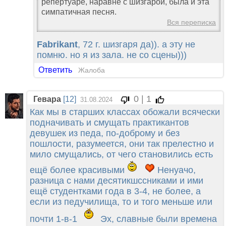
репертуаре, наравне с шизгарой, была и эта
симпатичная песня.
Вся переписка
Fabrikant
, 72 г. шизгаря да)). а эту не
помню. но я из зала. не со сцены)))
Ответить
Жалоба
0 | 1
Гевара
[12]
31.08.2024
Как мы в старших классах обожали всячески
подначивать и смущать практикантов
девушек из педа, по-доброму и без
пошлости, разумеется, они так прелестно и
мило смущались, от чего становились есть
ещё более красивыми
Ненуачо,
разница с нами десятикшссниками и ими
ещё студентками года в 3-4, не более, а
если из педучилища, то и того меньше или
почти 1-в-1
Эх, славные были времена