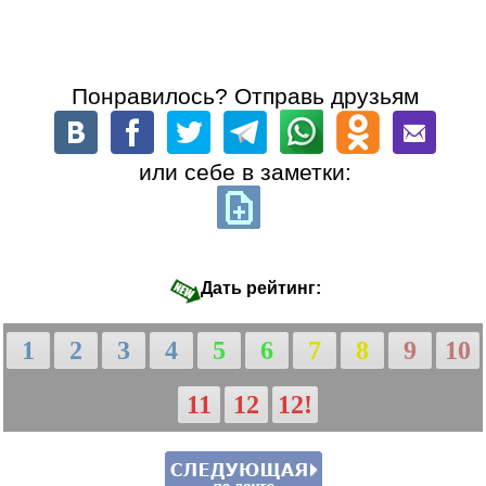
Понравилось? Отправь друзьям
или себе в заметки:
Дать рейтинг:
1
2
3
4
5
6
7
8
9
10
11
12
12!