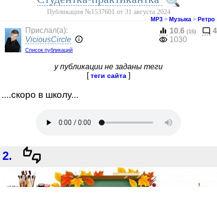
Публикация №1537601 от 31 августа 2024
МР3
>
Музыка
>
Ретро
Прислал(a):
10.6
4
(15)
ViciousCircle
1030
Список публикаций
у публикации не заданы теги
[
]
теги сайта
....скоро в школу...
2.