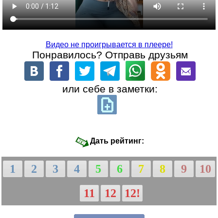
Видео не проигрывается в плеере!
Понравилось? Отправь друзьям
или себе в заметки:
Дать рейтинг:
1
2
3
4
5
6
7
8
9
10
11
12
12!