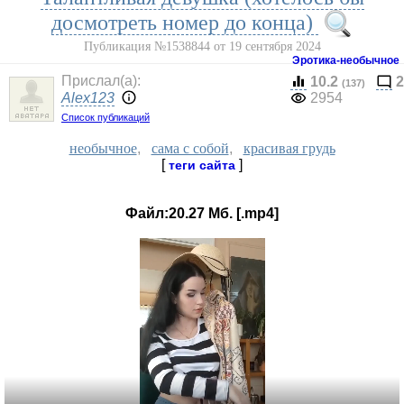
досмотреть номер до конца)
Публикация №1538844 от 19 сентября 2024
Эротика-необычное
Прислал(a):
10.2
2
(137)
Alex123
2954
Список публикаций
необычное
,
сама с собой
,
красивая грудь
[
]
теги сайта
Файл:20.27 Мб. [.mp4]