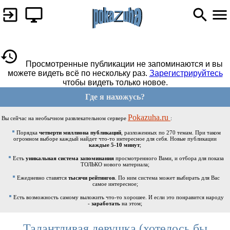
Просмотренные публикации не запоминаются и вы
можете видеть всё по нескольку раз.
Зарегистрируйтесь
чтобы видеть только новое.
Где я нахожусь?
Pokazuha.ru
Вы сейчас на необычном развлекательном сервере
:
Порядка
четверти миллиона публикаций
, разложенных по 270 темам. При таком
огромном выборе каждый найдет что-то интересное для себя. Новые публикации
каждые 5-10 минут
;
Есть
уникальная система запоминания
просмотренного Вами, и отбора для показа
ТОЛЬКО нового материала;
Ежедневно ставятся
тысячи рейтингов
. По ним система может выбирать для Вас
самое интересное;
Есть возможность самому выложить что-то хорошее. И если это понравится народу
-
заработать
на этом;
Талантливая девушка (хотелось бы