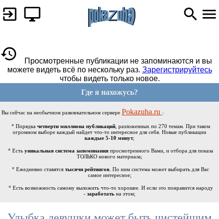
Просмотренные публикации не запоминаются и вы
можете видеть всё по нескольку раз.
Зарегистрируйтесь
чтобы видеть только новое.
Где я нахожусь?
Pokazuha.ru
Вы сейчас на необычном развлекательном сервере
:
Порядка
четверти миллиона публикаций
, разложенных по 270 темам. При таком
огромном выборе каждый найдет что-то интересное для себя. Новые публикации
каждые 5-10 минут
;
Есть
уникальная система запоминания
просмотренного Вами, и отбора для показа
ТОЛЬКО нового материала;
Ежедневно ставятся
тысячи рейтингов
. По ним система может выбирать для Вас
самое интересное;
Есть возможность самому выложить что-то хорошее. И если это понравится народу
-
заработать
на этом;
Улыбка девушки может быть чистейшим