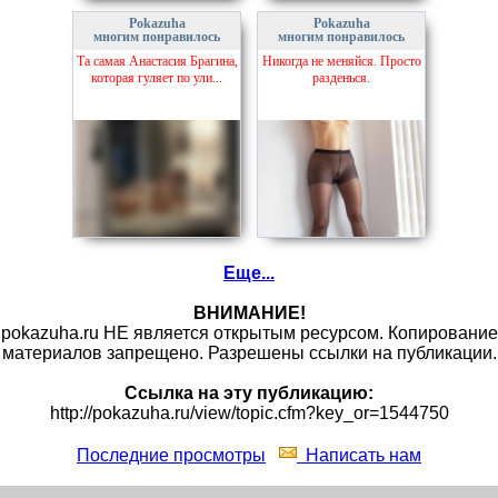
Pokazuha
Pokazuha
многим понравилось
многим понравилось
Та самая Анастасия Брагина,
Никогда не меняйся. Просто
которая гуляет по ули...
разденься.
Еще...
ВНИМАНИЕ!
pokazuha.ru НЕ является открытым ресурсом. Копирование
материалов запрещено. Разрешены ссылки на публикации.
Ссылка на эту публикацию:
http://pokazuha.ru/view/topic.cfm?key_or=1544750
Последние просмотры
Написать нам