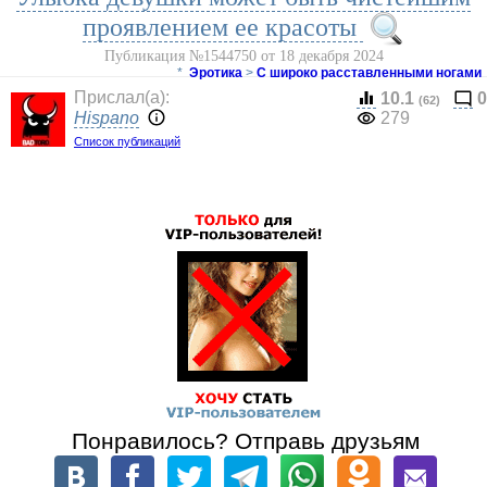
проявлением ее красоты
Публикация №1544750 от 18 декабря 2024
*
Эротика
>
С широко расставленными ногами
Прислал(a):
10.1
0
(62)
Hispano
279
Список публикаций
Понравилось? Отправь друзьям