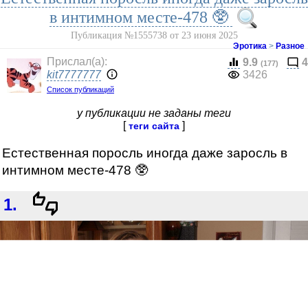
в интимном месте-478 🥸
Публикация №1555738 от 23 июня 2025
Эротика
>
Разное
Прислал(a):
9.9
4
(177)
kit7777777
3426
Список публикаций
у публикации не заданы теги
[
]
теги сайта
Естественная поросль иногда даже заросль в
интимном месте-478 🥸
1.