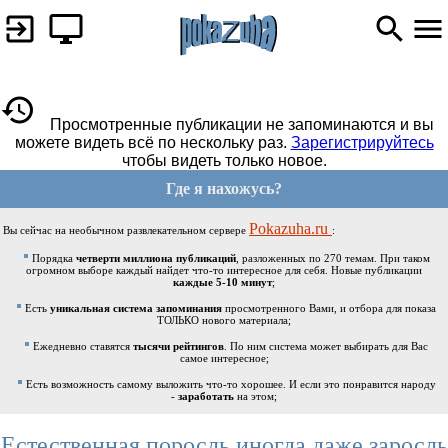
Просмотренные публикации не запоминаются и вы
можете видеть всё по нескольку раз.
Зарегистрируйтесь
чтобы видеть только новое.
Где я нахожусь?
Pokazuha.ru
Вы сейчас на необычном развлекательном сервере
:
Порядка
четверти миллиона публикаций
, разложенных по 270 темам. При таком
огромном выборе каждый найдет что-то интересное для себя. Новые публикации
каждые 5-10 минут
;
Есть
уникальная система запоминания
просмотренного Вами, и отбора для показа
ТОЛЬКО нового материала;
Ежедневно ставятся
тысячи рейтингов
. По ним система может выбирать для Вас
самое интересное;
Есть возможность самому выложить что-то хорошее. И если это понравится народу
-
заработать
на этом;
Естественная поросль иногда даже заросль