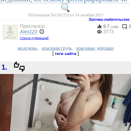
Публикация №1561253 от 24 октября 2025
Эротика-любительское
Прислал(a):
9.7
3
(169)
Alex123
3773
Список публикаций
молодежь
,
красивая грудь
,
красивые девушки
[
]
теги сайта
1.