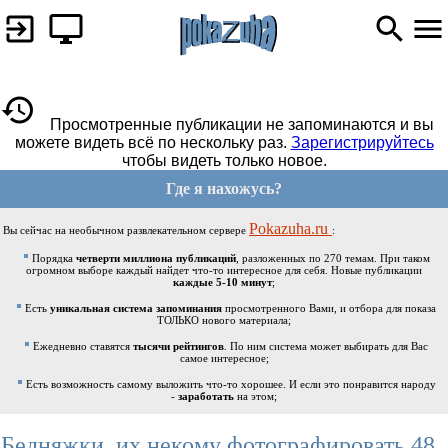
Просмотренные публикации не запоминаются и вы
можете видеть всё по нескольку раз.
Зарегистрируйтесь
чтобы видеть только новое.
Где я нахожусь?
Pokazuha.ru
Вы сейчас на необычном развлекательном сервере
:
Порядка
четверти миллиона публикаций
, разложенных по 270 темам. При таком
огромном выборе каждый найдет что-то интересное для себя. Новые публикации
каждые 5-10 минут
;
Есть
уникальная система запоминания
просмотренного Вами, и отбора для показа
ТОЛЬКО нового материала;
Ежедневно ставятся
тысячи рейтингов
. По ним система может выбирать для Вас
самое интересное;
Есть возможность самому выложить что-то хорошее. И если это понравится народу
-
заработать
на этом;
Бедняжки, их некому фотографировать 48