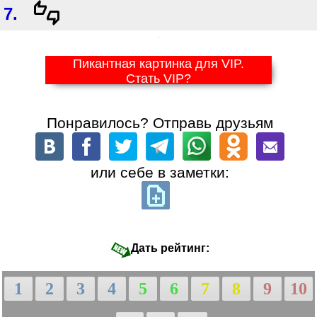
7.
Пикантная картинка для VIP.
Стать VIP?
Понравилось? Отправь друзьям
или себе в заметки:
Дать рейтинг:
1
2
3
4
5
6
7
8
9
10