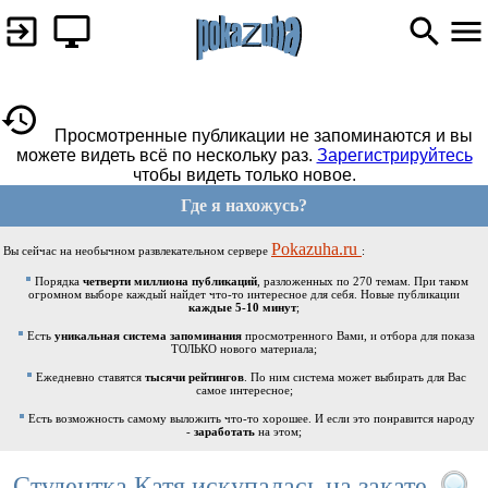
Просмотренные публикации не запоминаются и вы
можете видеть всё по нескольку раз.
Зарегистрируйтесь
чтобы видеть только новое.
Где я нахожусь?
Pokazuha.ru
Вы сейчас на необычном развлекательном сервере
:
Порядка
четверти миллиона публикаций
, разложенных по 270 темам. При таком
огромном выборе каждый найдет что-то интересное для себя. Новые публикации
каждые 5-10 минут
;
Есть
уникальная система запоминания
просмотренного Вами, и отбора для показа
ТОЛЬКО нового материала;
Ежедневно ставятся
тысячи рейтингов
. По ним система может выбирать для Вас
самое интересное;
Есть возможность самому выложить что-то хорошее. И если это понравится народу
-
заработать
на этом;
Студентка Катя искупалась на закате