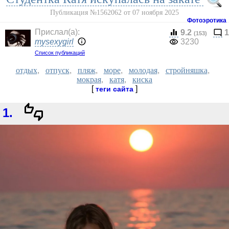
Публикация №1562062 от 07 ноября 2025
Фотоэротика
Прислал(a):
9.2
1
(153)
mysexygirl
3230
Список публикаций
отдых
,
отпуск
,
пляж
,
море
,
молодая
,
стройняшка
,
мокрая
,
катя
,
киска
[
]
теги сайта
1.