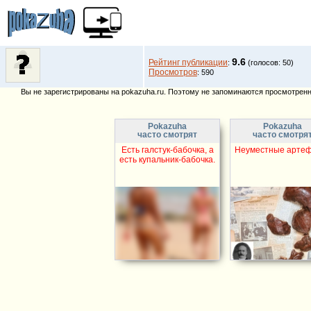
9.6
Рейтинг публикации
:
(голосов: 50)
Просмотров
: 590
Вы не зарегистрированы на pokazuha.ru. Поэтому не запоминаются просмотренны
Pokazuha
Pokazuha
часто смотрят
часто смотря
Есть галстук-бабочка, а
Неуместные арте
есть купальник-бабочка.