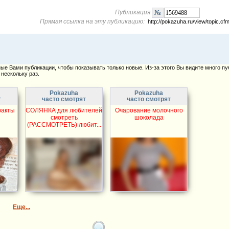
Публикация
Прямая ссылка на эту публикацию:
http://pokazuha.ru/view/topic.
е Вами публикации, чтобы показывать только новые. Из-за этого Вы видите много пу
нескольку раз.
Pokazuha
Pokazuha
т
часто смотрят
часто смотрят
факты
СОЛЯНКА для любителей
Очарование молочного
смотреть
шоколада
(РАССМОТРЕТЬ) любит...
Еще...