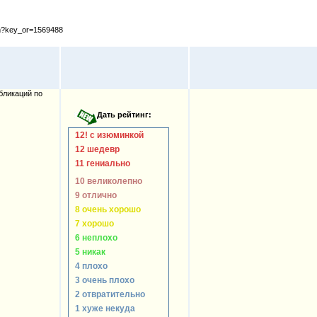
cfm?key_or=1569488
бликаций по
12! с изюминкой
12 шедевр
11 гениально
10 великолепно
9 отлично
8 очень хорошо
7 хорошо
6 неплохо
5 никак
4 плохо
3 очень плохо
2 отвратительно
1 хуже некуда