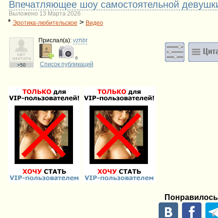
Впечатляющее шоу самостоятельной девушки
Выложено 13 Марта 2026
*
>
Эротика-любительское
Видео
Прислал(a):
vzhbt
0
Список публикаций
>50
Понравилось