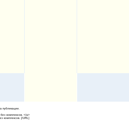
а публикации.
без комплексов. </a>
з комплексов. [/URL]