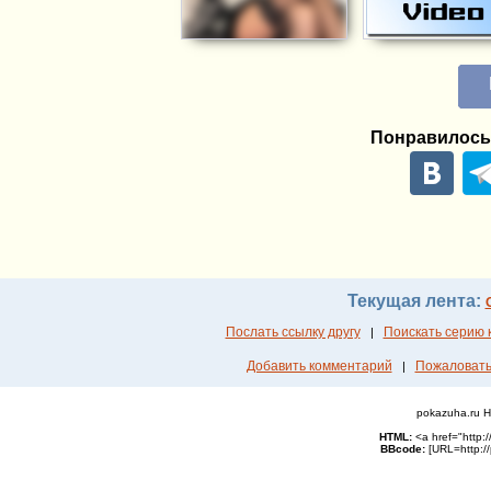
Понравилось
Текущая лента:
Послать ссылку другу
Поискать серию 
|
Добавить комментарий
Пожаловать
|
pokazuha.ru 
HTML:
<a href="http
ВВcode:
[URL=http:/