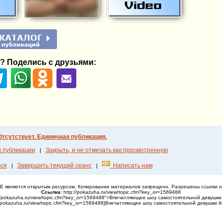
? Поделись с друзьями:
Отсутствует. Единичная публикация.
к публикации
Закрыть, и не отмечать как просмотренную
|
ся
Завершить текущий сеанс
Написать нам
|
|
НЕ является открытым ресурсом. Копирование материалов запрещено. Разрешены ссылки н
Ссылка:
http://pokazuha.ru/view/topic.cfm?key_or=1569488
://pokazuha.ru/view/topic.cfm?key_or=1569488">Впечатляющее шоу самостоятельной девушки 
/pokazuha.ru/view/topic.cfm?key_or=1569488]Впечатляющее шоу самостоятельной девушки бе