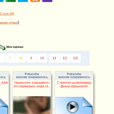
Стать VIP
)
вание лучше
Моя оценка:
6
7
8
9
10
11
12
12!
Pokazuha
Pokazuha
лось
многим понравилось
многим понравилось
_ААА!
Гинекологи, подскажите,
Стриптиз на вебкамеру
это нормально, когда та...
Дианы Шурыгиной