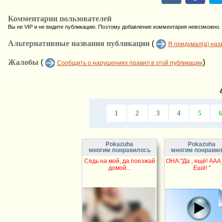
Комментарии пользователей
Вы не VIP и не видите публикацию. Поэтому добавление комментария невозможно.
Альтернативные названия публикации
(
Я придумал(а) наз
Жалобы
(
)
Сообщить о нарушениях правил в этой публикации
1
2
3
4
5
Pokazuha
Pokazuha
многим понравилось
многим понрави
Сядь на мой, да поезжай
ОНА:"Да , ещё! ААА
домой...
Ешё! "