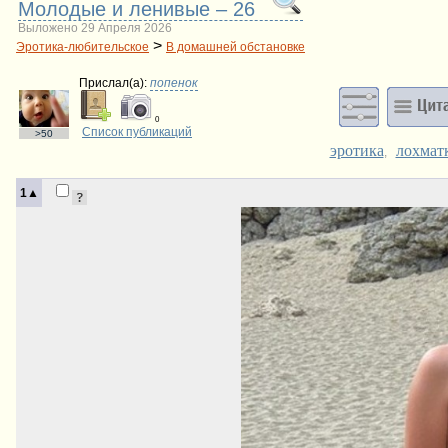
Молодые и ленивые – 26
Выложено 29 Апреля 2026
>
Эротика-любительское
В домашней обстановке
Прислал(a):
попенок
0
Список публикаций
>50
эротика
лохмат
,
1▲