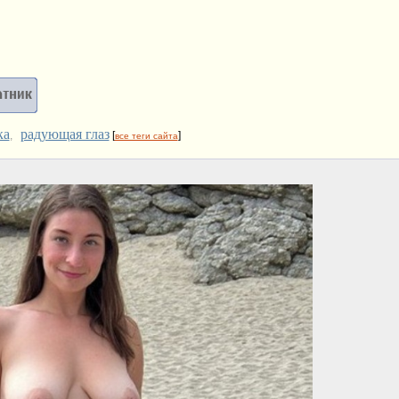
ка
радующая глаз
,
[
]
все теги сайта