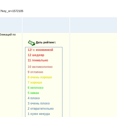
cfm?key_or=1572105
бликаций по
12! с изюминкой
12 шедевр
11 гениально
10 великолепно
9 отлично
8 очень хорошо
7 хорошо
6 неплохо
5 никак
4 плохо
3 очень плохо
2 отвратительно
1 хуже некуда