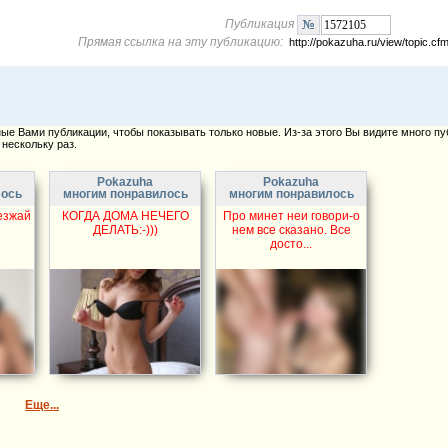
Публикация
Прямая ссылка на эту публикацию:
http://pokazuha.ru/view/topic.
е Вами публикации, чтобы показывать только новые. Из-за этого Вы видите много пу
нескольку раз.
Pokazuha
Pokazuha
лось
многим понравилось
многим понравилось
езжай
КОГДА ДОМА НЕЧЕГО
Про минет неи говори-о
ДЕЛАТЬ:-)))
нем все сказано. Все
досто...
Еще...