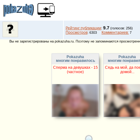
9.7
Рейтинг публикации
:
(голосов: 256)
Просмотров
Комментариев:
: 6303
7
Вы не зарегистрированы на pokazuha.ru. Поэтому не запоминаются просмотренны
Pokazuha
Pokazuha
многим понравилось
многим понрави
Сперма на девушках - 15
Сядь на мой, да по
(частное)
домой...