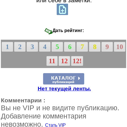
или себе в заметки:
Дать рейтинг:
1
2
3
4
5
6
7
8
9
10
11
12
12!
Нет текущей ленты.
Комментарии :
Вы не VIP и не видите публикацию.
Добавление комментария
невозможно.
Стать VIP