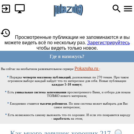
Просмотренные публикации не запоминаются и вы
можете видеть всё по нескольку раз.
Зарегистрируйтесь
чтобы видеть только новое.
Где я нахожусь?
Pokazuha.ru
Вы сейчас на необычном развлекательном сервере
:
Порядка
четверти миллиона публикаций
, разложенных по 270 темам. При таком
огромном выборе каждый найдет что-то интересное для себя. Новые публикации
каждые 5-10 минут
;
Есть
уникальная система запоминания
просмотренного Вами, и отбора для показа
ТОЛЬКО нового материала;
Ежедневно ставятся
тысячи рейтингов
. По ним система может выбирать для Вас
самое интересное;
Есть возможность самому выложить что-то хорошее. И если это понравится народу
-
заработать
на этом;
Как много девушек хороших 217