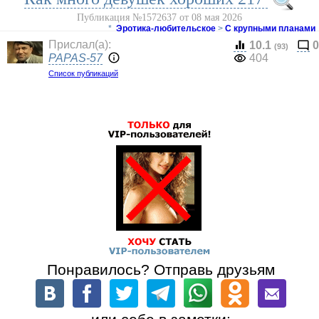
Публикация №1572637 от 08 мая 2026
*
Эротика-любительское
>
С крупными планами
Прислал(a):
10.1
0
(93)
PAPAS-57
404
Список публикаций
Понравилось? Отправь друзьям