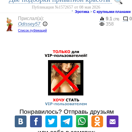
Публикация №1572657 от 08 мая 2026
*
Эротика
>
С крупными планами
Прислал(a):
9.1
0
(79)
Odissey57
358
Список публикаций
Понравилось? Отправь друзьям