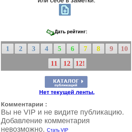
или себе в заметки:
Дать рейтинг:
1
2
3
4
5
6
7
8
9
10
11
12
12!
Нет текущей ленты.
Комментарии :
Вы не VIP и не видите публикацию.
Добавление комментария
невозможно.
Стать VIP