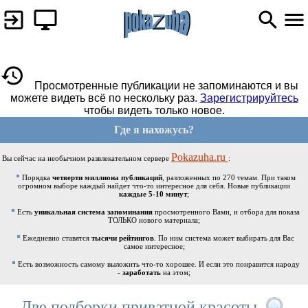
Просмотренные публикации не запоминаются и вы
можете видеть всё по нескольку раз.
Зарегистрируйтесь
чтобы видеть только новое.
Где я нахожусь?
Pokazuha.ru
Вы сейчас на необычном развлекательном сервере
:
Порядка
четверти миллиона публикаций
, разложенных по 270 темам. При таком
огромном выборе каждый найдет что-то интересное для себя. Новые публикации
каждые 5-10 минут
;
Есть
уникальная система запоминания
просмотренного Вами, и отбора для показа
ТОЛЬКО нового материала;
Ежедневно ставятся
тысячи рейтингов
. По ним система может выбирать для Вас
самое интересное;
Есть возможность самому выложить что-то хорошее. И если это понравится народу
-
заработать
на этом;
Две подборки приватной красоты