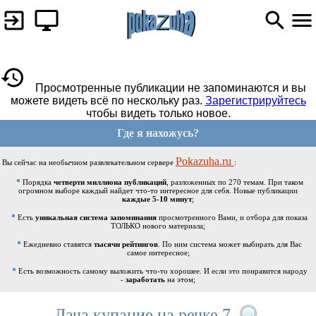
Просмотренные публикации не запоминаются и вы
можете видеть всё по нескольку раз.
Зарегистрируйтесь
чтобы видеть только новое.
Где я нахожусь?
Pokazuha.ru
Вы сейчас на необычном развлекательном сервере
:
Порядка
четверти миллиона публикаций
, разложенных по 270 темам. При таком
огромном выборе каждый найдет что-то интересное для себя. Новые публикации
каждые 5-10 минут
;
Есть
уникальная система запоминания
просмотренного Вами, и отбора для показа
ТОЛЬКО нового материала;
Ежедневно ставятся
тысячи рейтингов
. По ним система может выбирать для Вас
самое интересное;
Есть возможность самому выложить что-то хорошее. И если это понравится народу
-
заработать
на этом;
Дача.купание на речке 7