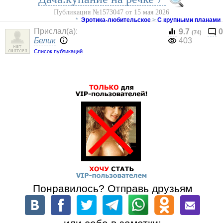
Публикация №1573047 от 15 мая 2026
*
Эротика-любительское
>
С крупными планами
Прислал(a):
9.7
0
(74)
Белик
403
Список публикаций
Понравилось? Отправь друзьям