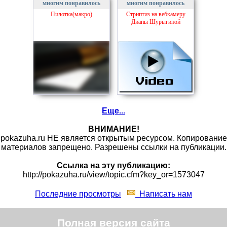
многим понравилось
многим понравилось
Пилотка(макро)
Стриптиз на вебкамеру
Дианы Шурыгиной
Еще...
ВНИМАНИЕ!
pokazuha.ru НЕ является открытым ресурсом. Копирование
материалов запрещено. Разрешены ссылки на публикации.
Ссылка на эту публикацию:
http://pokazuha.ru/view/topic.cfm?key_or=1573047
Последние просмотры
Написать нам
Полная версия сайта