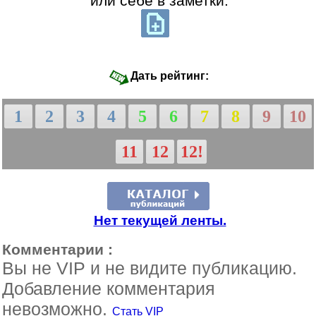
или себе в заметки:
Дать рейтинг:
1
2
3
4
5
6
7
8
9
10
11
12
12!
Нет текущей ленты.
Комментарии :
Вы не VIP и не видите публикацию.
Добавление комментария
невозможно.
Стать VIP