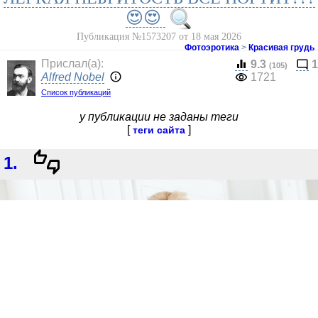
😍😍
Публикация №1573207 от 18 мая 2026
Фотоэротика
>
Красивая грудь
Прислал(a):
9.3
1
(105)
Alfred Nobel
1721
Список публикаций
у публикации не заданы теги
[
]
теги сайта
1.