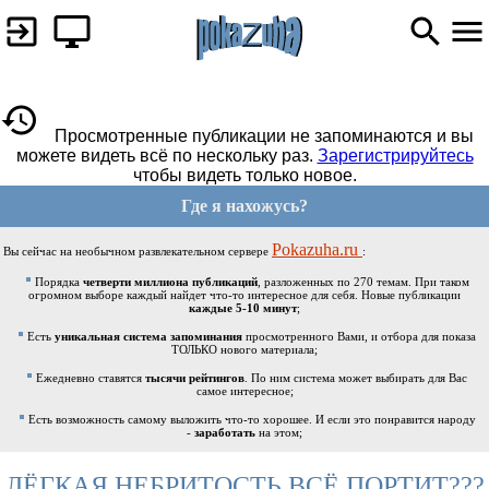
Просмотренные публикации не запоминаются и вы
можете видеть всё по нескольку раз.
Зарегистрируйтесь
чтобы видеть только новое.
Где я нахожусь?
Pokazuha.ru
Вы сейчас на необычном развлекательном сервере
:
Порядка
четверти миллиона публикаций
, разложенных по 270 темам. При таком
огромном выборе каждый найдет что-то интересное для себя. Новые публикации
каждые 5-10 минут
;
Есть
уникальная система запоминания
просмотренного Вами, и отбора для показа
ТОЛЬКО нового материала;
Ежедневно ставятся
тысячи рейтингов
. По ним система может выбирать для Вас
самое интересное;
Есть возможность самому выложить что-то хорошее. И если это понравится народу
-
заработать
на этом;
ЛЁГКАЯ НЕБРИТОСТЬ ВСЁ ПОРТИТ???