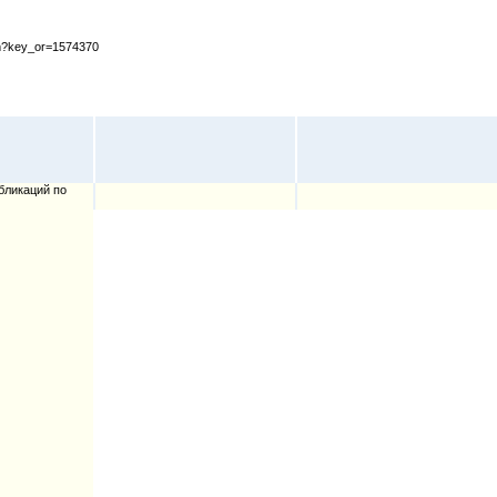
cfm?key_or=1574370
бликаций по