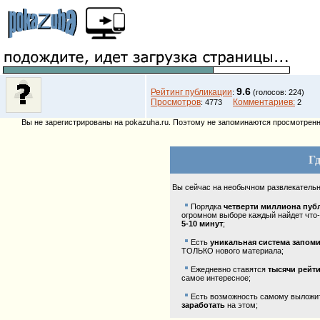
9.6
Рейтинг публикации
:
(голосов: 224)
Просмотров
Комментариев:
: 4773
2
Вы не зарегистрированы на pokazuha.ru. Поэтому не запоминаются просмотренны
Гд
Вы сейчас на необычном развлекатель
Порядка
четверти миллиона пуб
огромном выборе каждый найдет что-
5-10 минут
;
Есть
уникальная система запом
ТОЛЬКО нового материала;
Ежедневно ставятся
тысячи рейт
самое интересное;
Есть возможность самому выложить
заработать
на этом;