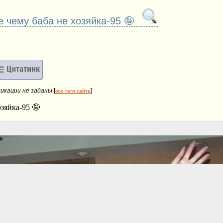
е чему баба не хозяйка-95 🤪
ликации не заданы
[
]
все теги сайта
зяйка-95 🤪