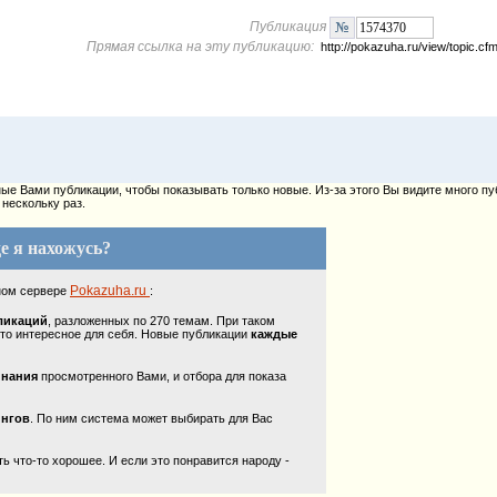
Публикация
Прямая ссылка на эту публикацию:
http://pokazuha.ru/view/topic.
е Вами публикации, чтобы показывать только новые. Из-за этого Вы видите много пу
нескольку раз.
е я нахожусь?
Pokazuha.ru
ном сервере
:
ликаций
, разложенных по 270 темам. При таком
то интересное для себя. Новые публикации
каждые
инания
просмотренного Вами, и отбора для показа
ингов
. По ним система может выбирать для Вас
 что-то хорошее. И если это понравится народу -