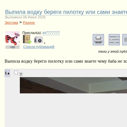
Выпила водку береги пилотку или сами знает
Выложено 08 Июня 2026
>
Эротика
Разное
Прислал(a):
kit7777777
0
Список публикаций
>50
теги у этой пуб
Выпила водку береги пилотку или сами знаете чему баба не хо
1▲