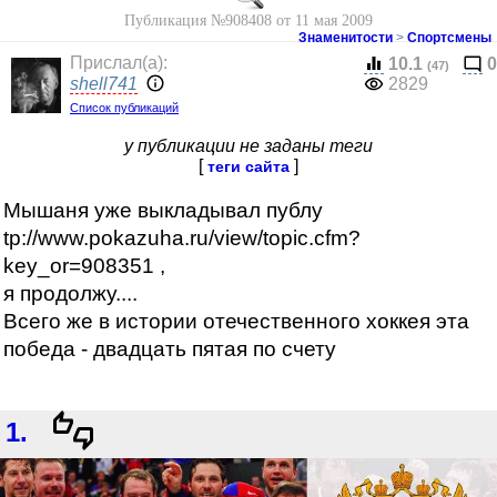
Публикация №908408 от 11 мая 2009
Знаменитости
>
Спортсмены
Прислал(a):
10.1
0
(47)
shell741
2829
Список публикаций
у публикации не заданы теги
[
]
теги сайта
Мышаня уже выкладывал публу
tp://www.pokazuha.ru/view/topic.cfm?
key_or=908351 ,
я продолжу....
Всего же в истории отечественного хоккея эта
победа - двадцать пятая по счету
1.