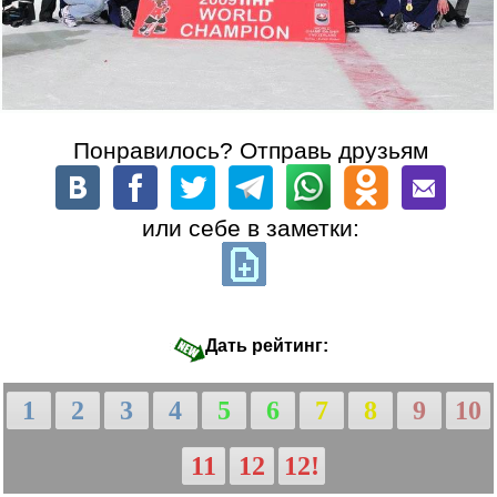
Понравилось? Отправь друзьям
или себе в заметки:
Дать рейтинг:
1
2
3
4
5
6
7
8
9
10
11
12
12!