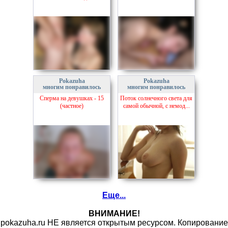
Pokazuha
Pokazuha
многим понравилось
многим понравилось
Сперма на девушках - 15
Поток солнечного света для
(частное)
самой обычной, с немод...
Еще...
ВНИМАНИЕ!
pokazuha.ru НЕ является открытым ресурсом. Копирование