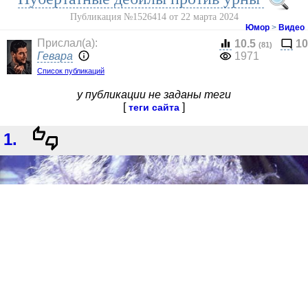
Публикация №1526414 от 22 марта 2024
Юмор
>
Видео
Прислал(a):
10.5
10
(81)
Гевара
1971
Список публикаций
у публикации не заданы теги
[
]
теги сайта
1.