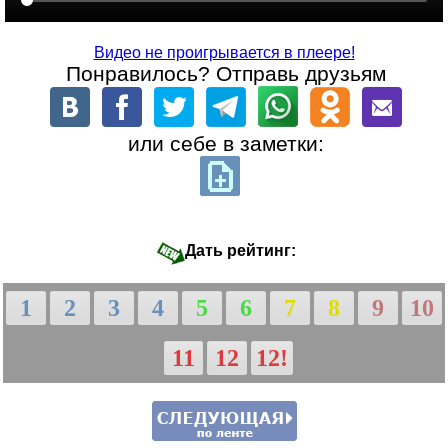
Видео не проигрывается в плеере!
Понравилось? Отправь друзьям
или себе в заметки:
Дать рейтинг:
1
2
3
4
5
6
7
8
9
10
11
12
12!