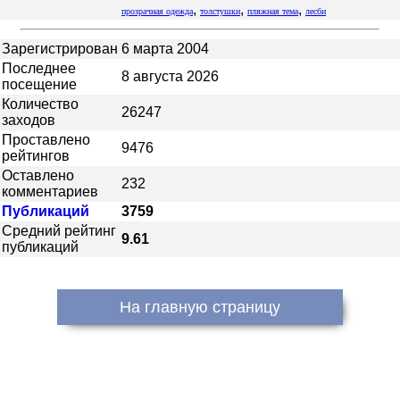
,
,
,
прозрачная одежда
толстушки
пляжная тема
лесби
Зарегистрирован
6 марта 2004
Последнее
8 августа 2026
посещение
Количество
26247
заходов
Проставлено
9476
рейтингов
Оставлено
232
комментариев
Публикаций
3759
Средний рейтинг
9.61
публикаций
На главную страницу