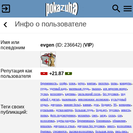
Инфо о пользователе
Имя или
evgen
(ID: 236642) (
VIP
)
псевдоним
Репутация как
+21.87
пользователя
,
,
,
,
,
,
,
,
беременность
селфи
пляж
ретро
винтаж
пилотки
попы
концерты
,
,
,
,
,
грудь
удачный кадр
маленькая грудь
пышки
аля мерелин монро
,
,
,
,
,
чулки
велосипед
картины
скользящий сосок
без трусиков
под
,
,
,
юбкой у девчат
рыженькие
невозможное -возможно
культурный
,
,
,
,
,
,
,
,
отдых
девушки
нижнее бельё
ванная
душ
бодиарт
90
женщины
Теги своих
,
,
,
,
,
,
купальник
дочки-матери
большая грудь
боди-арт
трусики
невеста
публикаций:
,
,
,
,
,
,
,
попки
фото подсмотренное
мохнатки
смех
загар
соски
сон
,
,
,
,
,
волосатики
одеты-раздеты
беременяшки
близняшки
обнажение
,
,
,
,
вешалки
девушки в очках
девушки без трусиков
много
волосатики-
,
,
,
,
,
бритики
стесняются
лысики-волосатики
большая попа
пись-пись