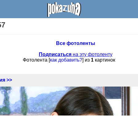
57
Все фотоленты
Подписаться
на эту фотоленту
Фотолента [
как добавить?
] из
1
картинок
ия >>