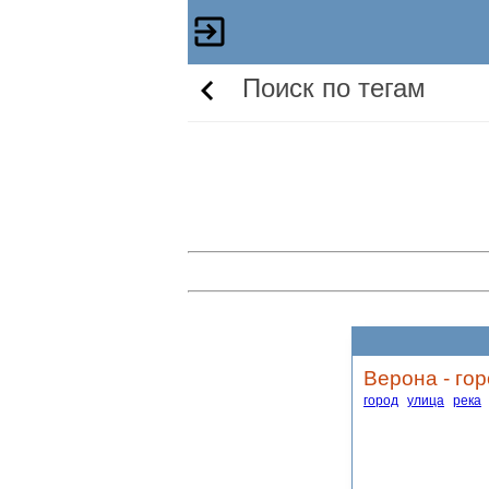
Поиск по тегам
Верона - го
город
улица
река