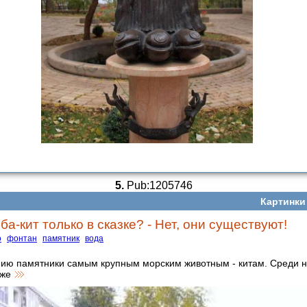
5.
Pub:1205746
Картинки
а-кит только в сказке? - Нет, они существуют!
о
фонтан
памятник
вода
ию памятники самым крупным морским животным - китам. Среди н
кже