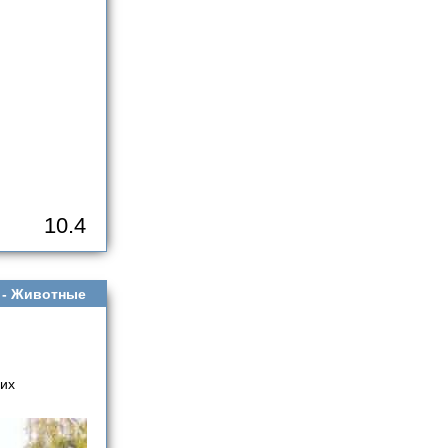
10.4
 -
Животные
их