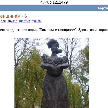
4.
Pub:1212479
Карти
енщинам - 6
лес
прикол
креатив
фонтан
ю продолжение серии "Памятники женщинам". Здесь все интересн