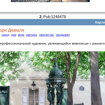
2.
Pub:1246478
Карти
рри Дюваля
город
дом
вода
картина
творчество
ландшафт
профессиональный художник, увлекающийся живописью с раннего 