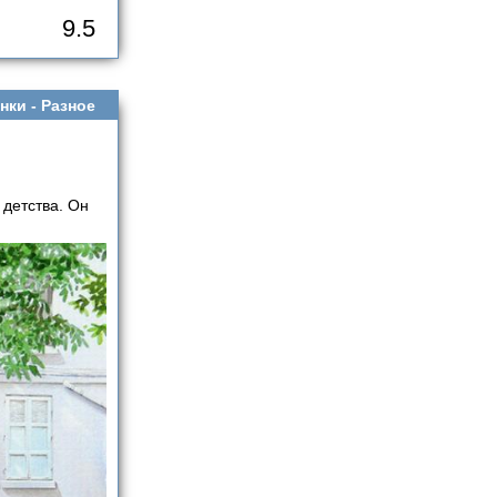
9.5
нки -
Разное
детства. Он