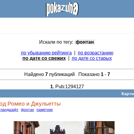
Искали по тегу:
фонтан
по убыванию рейтинга
|
по возрастанию
по дате со свежих
|
по дате со старых
Найдено
7
публикаций Показано
1
-
7
1.
Pub:1294127
Карти
род Ромео и Джульетты
ландшафт
фонтан
памятник