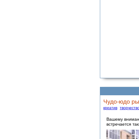
Чудо-юдо рыб
креатив
творчеств
Вашему вниман
встречается та