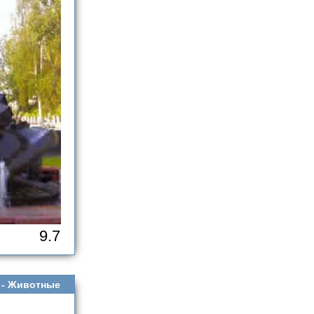
9.7
 -
Животные