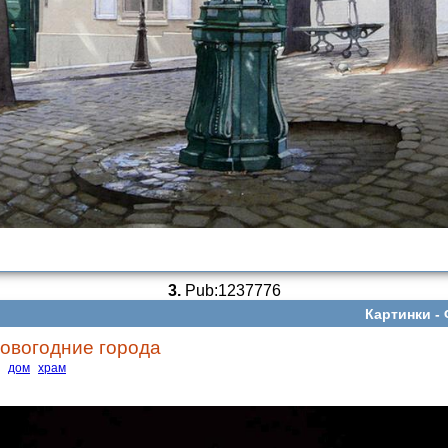
3.
Pub:1237776
Картинки -
овогодние города
дом
храм