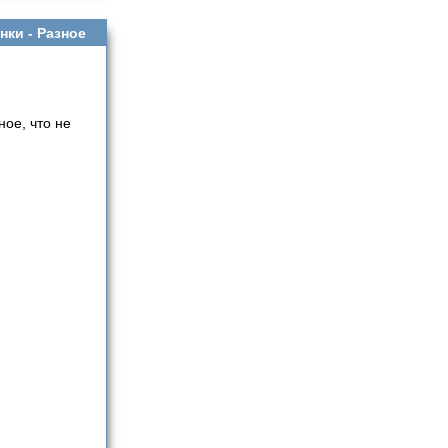
нки -
Разное
ое, что не