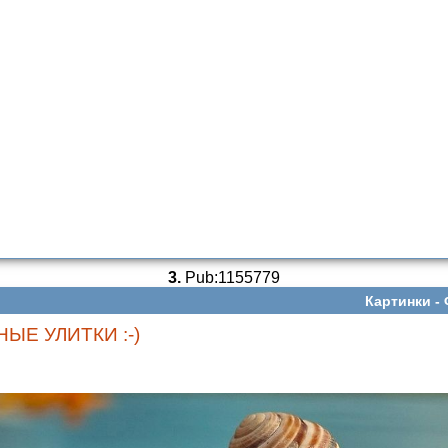
3.
Pub:1155779
Картинки -
ЫЕ УЛИТКИ :-)