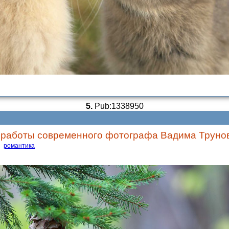
5.
Pub:1338950
 работы современного фотографа Вадима Труно
романтика