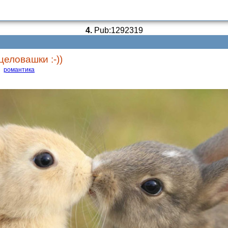
4.
Pub:1292319
еловашки :-))
романтика