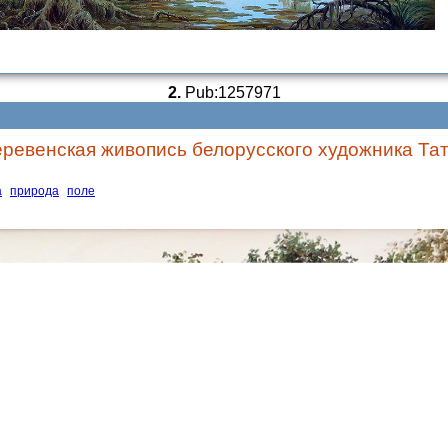
2.
Pub:1257971
ревенская живопись белорусского художника Та
а
природа
поле