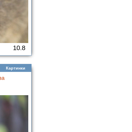
10.8
Картинки
ва