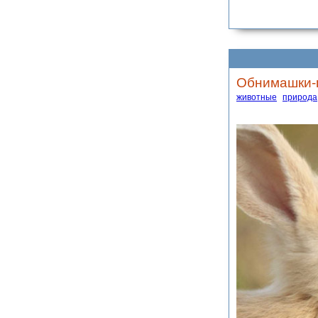
Обнимашки-ц
животные
природа