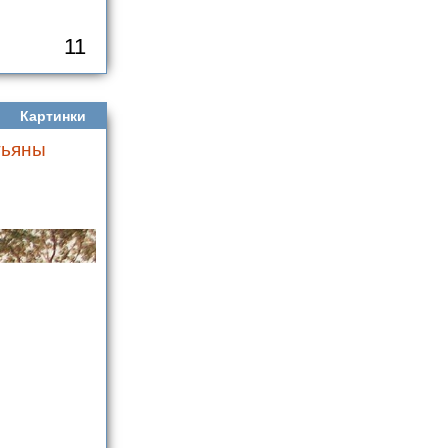
11
Картинки
тьяны