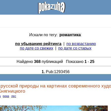
Искали по тегу:
романтика
по убыванию рейтинга
|
по возрастанию
по дате со свежих
|
по дате со старых
Найдено
368
публикаций Показано
1
-
25
1.
Pub:1293456
русской природы на картинах современного худ
нягницкого
а
река
лес