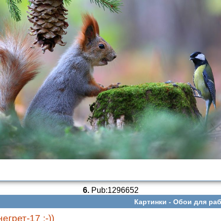
6.
Pub:1296652
Картинки -
Обои для раб
грет-17 :-))