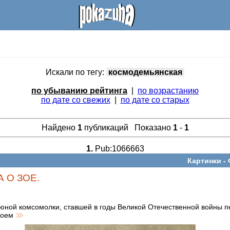
Искали по тегу:
космодемьянская
по убыванию рейтинга
|
по возрастанию
по дате со свежих
|
по дате со старых
Найдено
1
публикаций Показано
1
-
1
1.
Pub:1066663
Картинки -
 О ЗОЕ.
 юной комсомолки, ставшей в годы Великой Отечественной войны п
роем