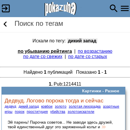
Поиск по тегам
Искали по тегу:
дикий запад
по убыванию рейтинга
|
по возрастанию
по дате со свежих
|
по дате со старых
Найдено
1
публикаций Показано
1
-
1
1.
Pub:1214411
Картинки -
Разное
Дедвуд. Логово порока тогда и сейчас
дедвуд
дикий запад
ковбои
золото
золотая лихорадка
азартные
игры
порок
проституция
убийства
золотоискатели
Эй парень! Парочка советов... Не заводи здесь друзей,
твой единственный друг это заряженный кольт и