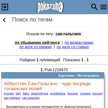
Поиск по тегам
Искали по тегу:
сан-гальгано
по убыванию рейтинга
|
по возрастанию
по дате со свежих
|
по дате со старых
Найдено
1
публикаций Показано
1
-
1
1.
Pub:1218470
Картинки -
Фотографии
Аббатство Сан-Гальгано - чудо посреди
тосканских полей
италия
italy
italia
архитектура
architecture
toscana
тоскана
tuscany
san galgano
сан-гальгано
Километрах в сорока-пятидесяти от фантастического